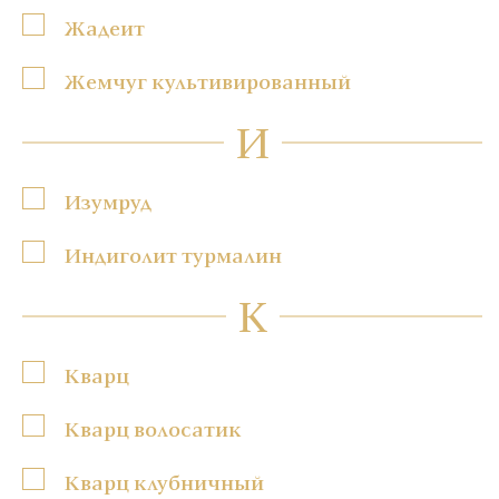
Жадеит
Жемчуг культивированный
И
Изумруд
Индиголит турмалин
К
Кварц
Кварц волосатик
Кварц клубничный