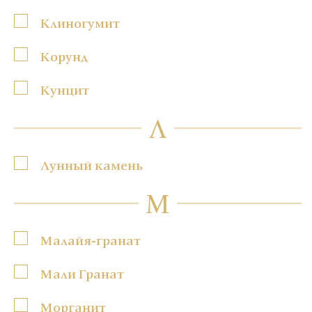
Клиногумит
Корунд
Кунцит
Л
Лунный камень
М
Малайя-гранат
Мали Гранат
Морганит