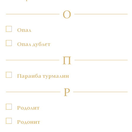
О
Опал
Опал дублет
П
Параиба турмалин
Р
Родолит
Родонит