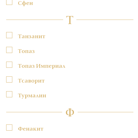
Сфен
Т
Танзанит
Топаз
Топаз Империал
Тсаворит
Турмалин
Ф
Фенакит