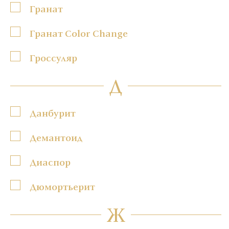
Гранат
Гранат Color Change
Гроссуляр
Д
Данбурит
Демантоид
Диаспор
Дюмортьерит
Ж