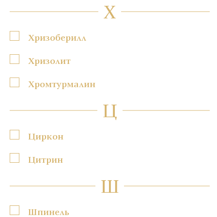
Х
Хризоберилл
Хризолит
Хромтурмалин
Ц
Циркон
Цитрин
Ш
Шпинель