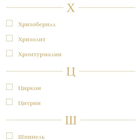
Х
Хризоберилл
Хризолит
Хромтурмалин
Ц
Циркон
Цитрин
Ш
Шпинель