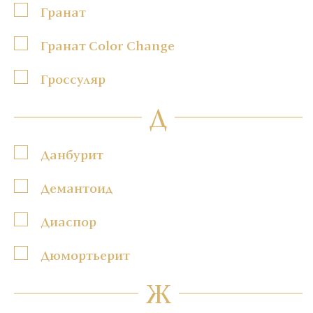
Гранат
Гранат Color Change
Гроссуляр
Д
Данбурит
Демантоид
Диаспор
Дюмортьерит
Ж