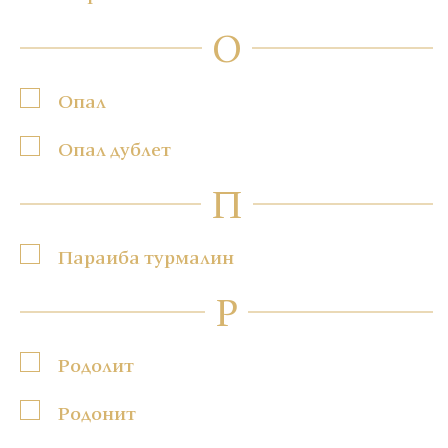
О
Опал
Опал дублет
П
Параиба турмалин
Р
Родолит
Родонит