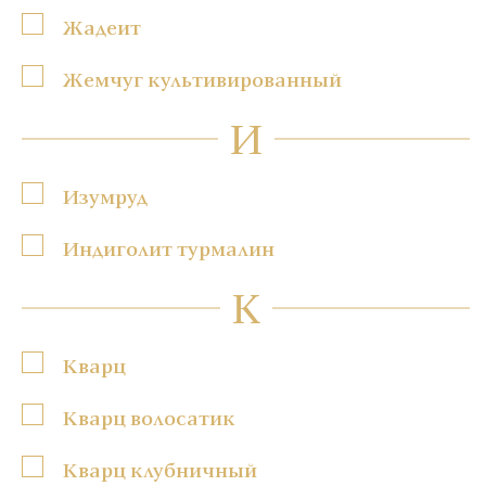
Жадеит
Жемчуг культивированный
И
Изумруд
Индиголит турмалин
К
Кварц
Кварц волосатик
Кварц клубничный