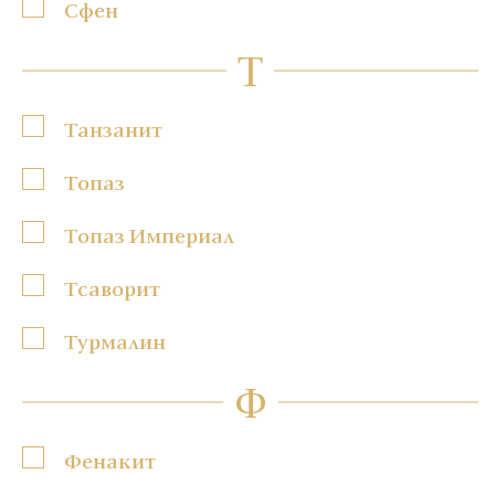
Сфен
Т
Танзанит
Топаз
Топаз Империал
Тсаворит
Турмалин
Ф
Фенакит