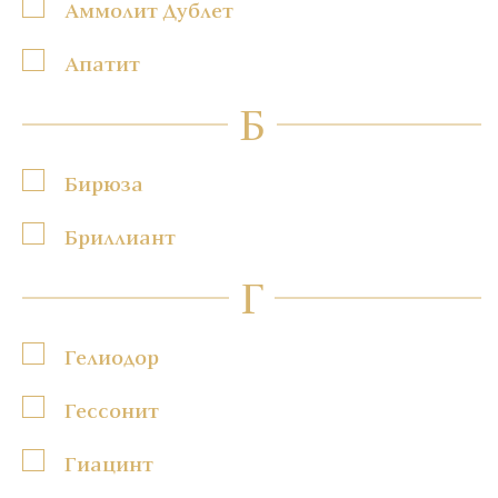
Аммолит Дублет
Апатит
Б
Бирюза
Бриллиант
Г
Гелиодор
Гессонит
Гиацинт