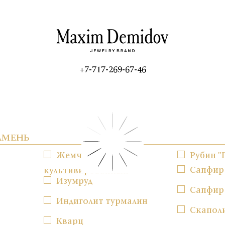
+7-717-269-67-46
АМЕНЬ
Жемчуг
Рубин "
Сапфир
культивированный
Изумруд
Сапфир
Индиголит турмалин
Скапол
Кварц