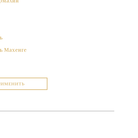
рмалин
ь
ь Махенге
РИМЕНИТЬ