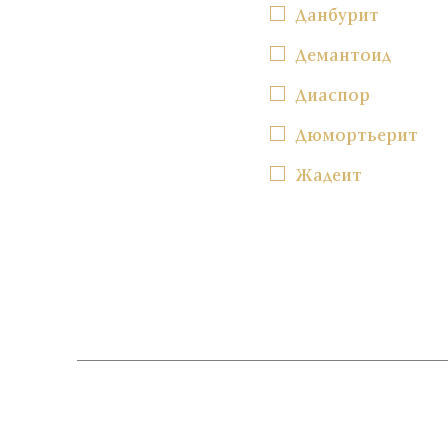
Данбурит
Демантоид
Диаспор
Дюмортьерит
Жадеит