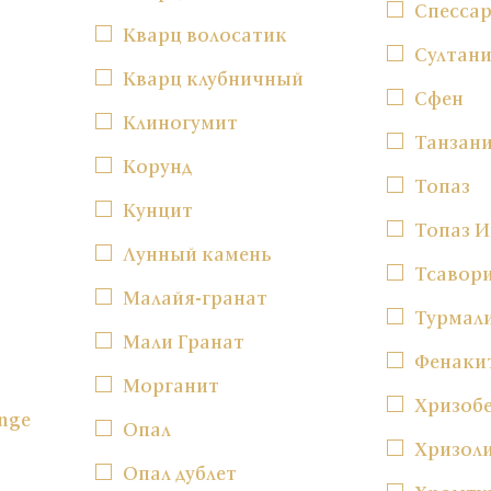
Спесса
Кварц волосатик
Султан
Кварц клубничный
Сфен
Клиногумит
Танзан
Корунд
Топаз
Кунцит
Топаз 
Лунный камень
Тсавор
Малайя-гранат
Турмал
Мали Гранат
Фенаки
Морганит
Хризоб
nge
Опал
Хризол
Опал дублет