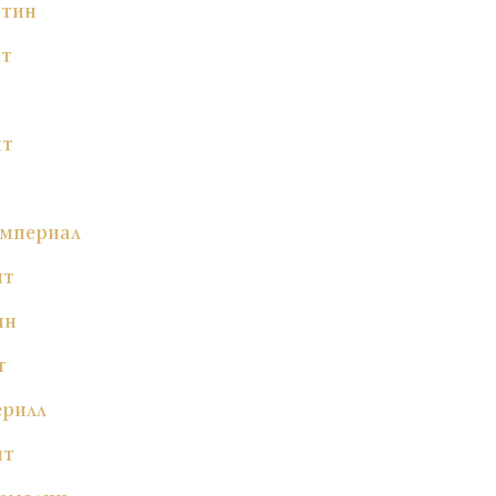
ртин
ит
ит
Империал
ит
ин
т
ерилл
ит