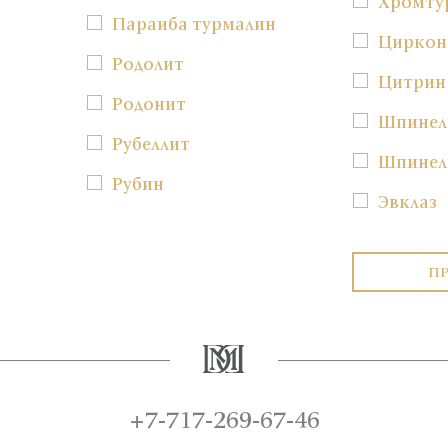
Хромту
Параиба турмалин
Циркон
Родолит
Цитрин
Родонит
Шпинел
Рубеллит
Шпинел
Рубин
Эвклаз
П
+7-717-269-67-46