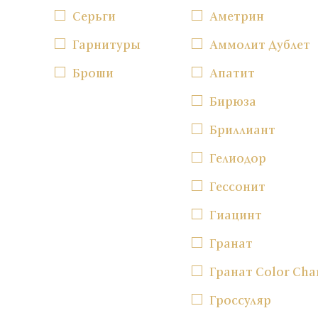
Серьги
Аметрин
Гарнитуры
Аммолит Дублет
Броши
Апатит
Бирюза
Бриллиант
Гелиодор
Гессонит
Гиацинт
Гранат
Гранат Color Cha
Гроссуляр