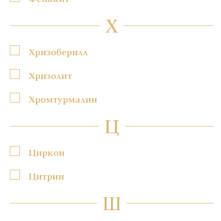
Х
Хризоберилл
Хризолит
Хромтурмалин
Ц
Циркон
Цитрин
Ш