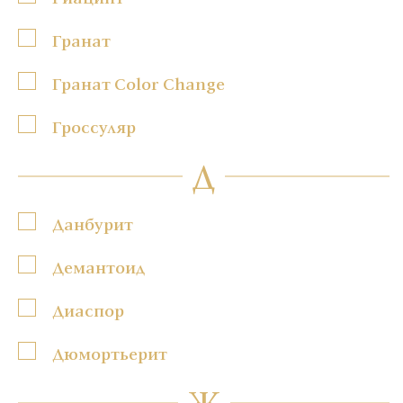
Гранат
Гранат Color Change
Гроссуляр
Д
Данбурит
Демантоид
Диаспор
Дюмортьерит
Ж