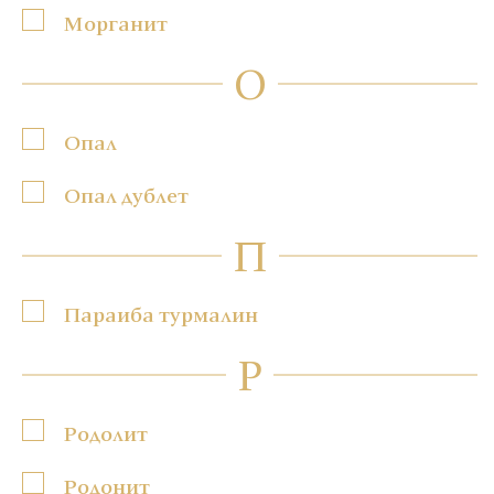
Морганит
О
Опал
Опал дублет
П
Параиба турмалин
Р
Родолит
Родонит