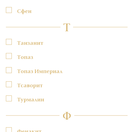
Сфен
Т
Танзанит
Топаз
Топаз Империал
Тсаворит
Турмалин
Ф
Фенакит