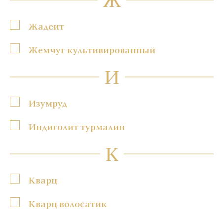
Жадеит
Жемчуг культивированный
И
Изумруд
Индиголит турмалин
К
Кварц
Кварц волосатик