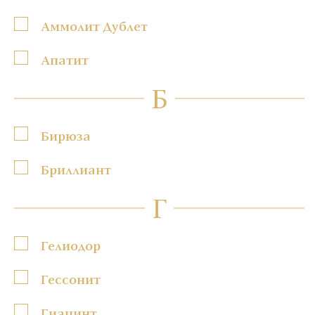
Аммолит Дублет
Апатит
Б
Бирюза
Бриллиант
Г
Гелиодор
Гессонит
Гиацинт