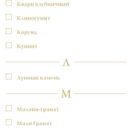
Кварц клубничный
Клиногумит
Корунд
Кунцит
Л
Лунный камень
М
Малайя-гранат
Мали Гранат