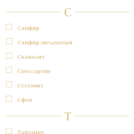
С
Сапфир
Сапфир звездчатый
Скаполит
Спессартин
Султанит
Сфен
Т
Танзанит