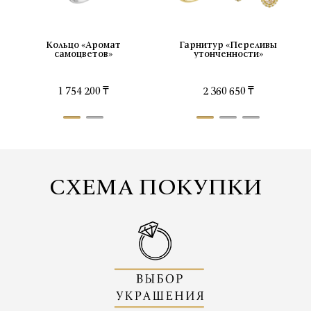
Кольцо «Аромат
Гарнитур «Переливы
Серьги «Аромат
самоцветов»
утонченности»
самоцветов»
1 754 200 ₸
3 006 500 ₸
2 360 650 ₸
СХЕМА ПОКУПКИ