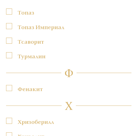
Топаз
Топаз Империал
Тсаворит
Турмалин
Ф
Фенакит
Х
Хризоберилл