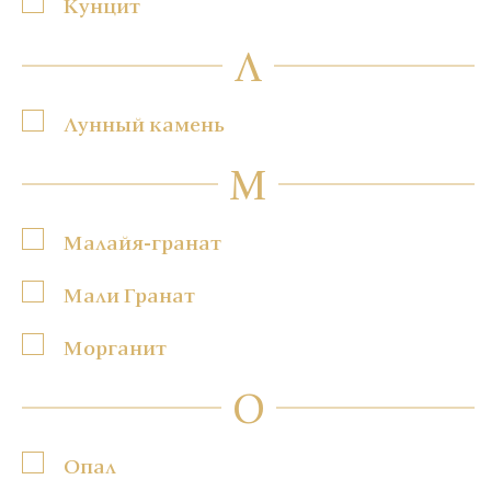
Кунцит
Л
Лунный камень
М
Малайя-гранат
Мали Гранат
Морганит
О
Опал