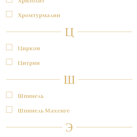
Хризолит
Хромтурмалин
Ц
Циркон
Цитрин
Ш
Шпинель
Шпинель Махенге
Э