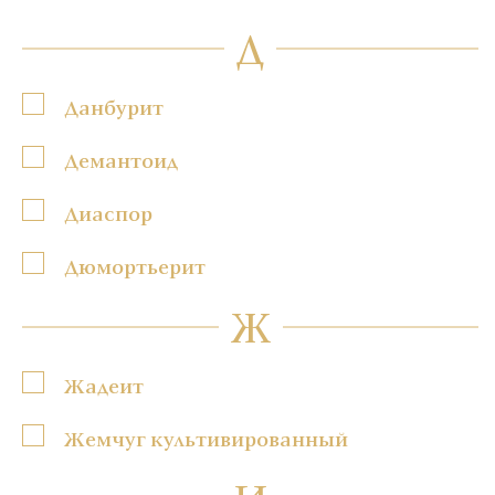
Д
Данбурит
Демантоид
Диаспор
Дюмортьерит
Ж
Жадеит
Жемчуг культивированный