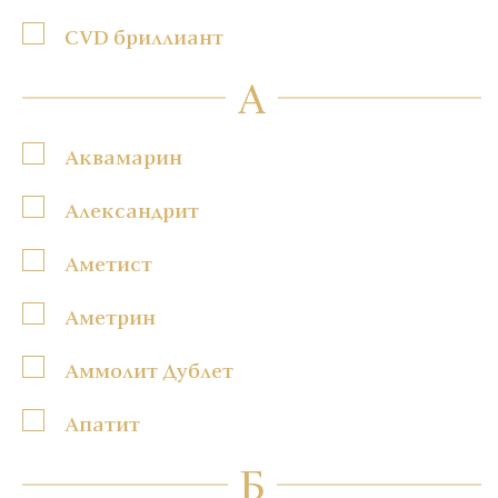
CVD бриллиант
А
Аквамарин
Александрит
Аметист
Аметрин
Аммолит Дублет
Апатит
Б