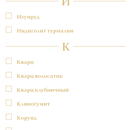
И
Изумруд
Индиголит турмалин
К
Кварц
Кварц волосатик
Кварц клубничный
Клиногумит
Корунд