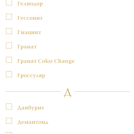
Гелиодор
Гессонит
Гиацинт
Гранат
Гранат Color Change
Гроссуляр
Д
Данбурит
Демантоид