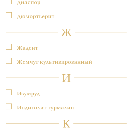
Диаспор
Дюмортьерит
Ж
Жадеит
Жемчуг культивированный
И
Изумруд
Индиголит турмалин
К