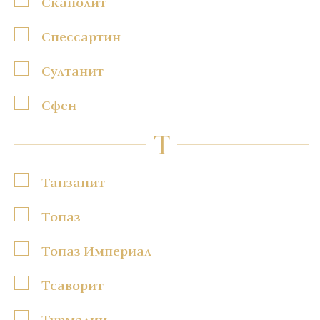
Скаполит
Спессартин
Султанит
Сфен
Т
Танзанит
Топаз
Топаз Империал
Тсаворит
Турмалин