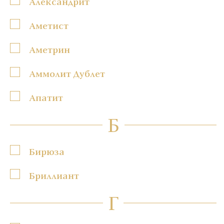
Александрит
Аметист
Аметрин
Аммолит Дублет
Апатит
Б
Бирюза
Бриллиант
Г