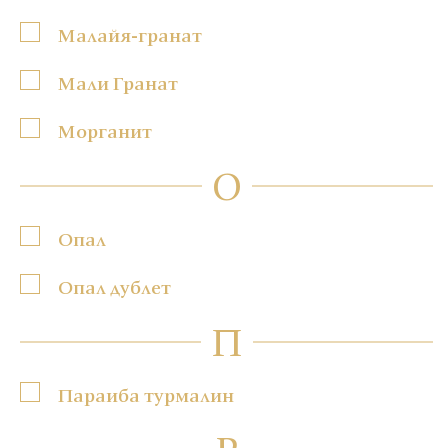
Малайя-гранат
Мали Гранат
Морганит
О
Опал
Опал дублет
П
Параиба турмалин