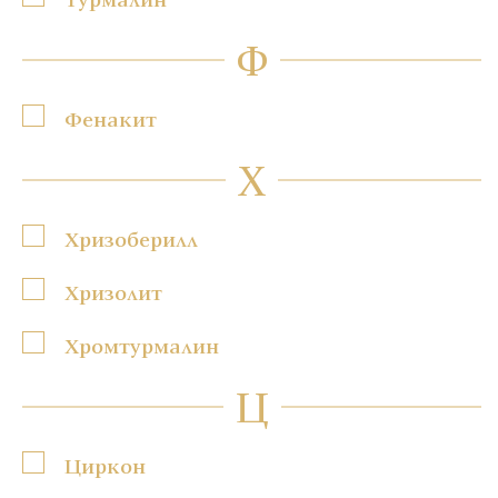
Ф
Фенакит
Х
Хризоберилл
Хризолит
Хромтурмалин
Ц
Циркон