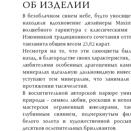
ОБ ИЗДЕЛИИ
В безоблачном синем небе, будто уносяще
находили вдохновение дизайнеры Maxi
волшебного гарнитура с классическими
Изюминкой традиционного сочетания отте
танзанита общим весом 23,82 карат.
Несмотря на то, что эти самоцветы был
назад, в благородстве своих характеристик
любителями особенных драгоценных камн
минералах идеальную дальновидную инве
уступают тем минералам, что занимал
протяжении тысячелетий.
В восхитительной авторской парюре уни
природы – символ любви, роскоши и непок
мастерски ограненный ювелирами, та
глубинным сиянием, подчеркнутым фи
белого золота и художественной росс
десятков ослепительных бриллиантов.