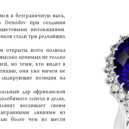
мся в безграничную высь,
m Demidov при создании
 цветовыми интонациями.
нков стали три редчайших
и открыты всего полвека
, высоко ценимых не только
ей, но теми, кто видит в
стицию, они уже ничем не
и лидирующие позиции на
кальный дар африканской
олебимого успеха в делах,
нзанит восхищает своим
лигранными линиями из
ыпью более чем из шести