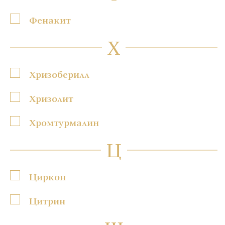
Фенакит
Х
Хризоберилл
Хризолит
Хромтурмалин
Ц
Циркон
Цитрин