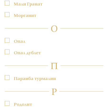
Мали Гранат
Морганит
О
Опал
Опал дублет
П
Параиба турмалин
Р
Родолит