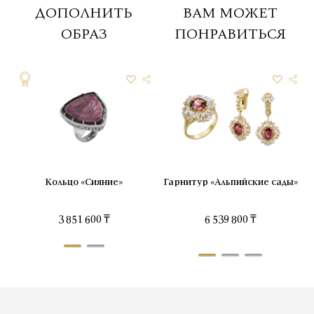
ДОПОЛНИТЬ
ВАМ МОЖЕТ
ОБРАЗ
ПОНРАВИТЬСЯ
Кольцо «Сияние»
Гарнитур «Альпийские сады»
Подвеска «Сияние»
3 851 600 ₸
9 246 700 ₸
6 539 800 ₸