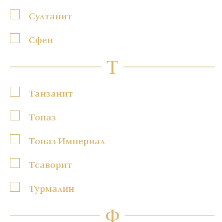
Султанит
Сфен
Т
Танзанит
Топаз
Топаз Империал
Тсаворит
Турмалин
Ф