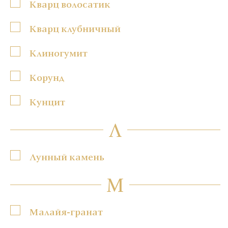
Кварц волосатик
Кварц клубничный
Клиногумит
Корунд
Кунцит
Л
Лунный камень
М
Малайя-гранат