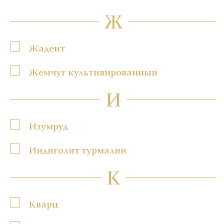
Ж
Жадеит
Жемчуг культивированный
И
Изумруд
Индиголит турмалин
К
Кварц