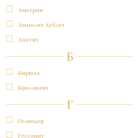
Аметрин
Аммолит Дублет
Апатит
Б
Бирюза
Бриллиант
Г
Гелиодор
Гессонит