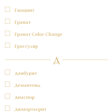
Гиацинт
Гранат
Гранат Color Change
Гроссуляр
Д
Данбурит
Демантоид
Диаспор
Дюмортьерит