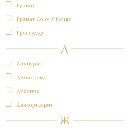
Гранат
Гранат Color Change
Гроссуляр
Д
Данбурит
Демантоид
Диаспор
Дюмортьерит
Ж