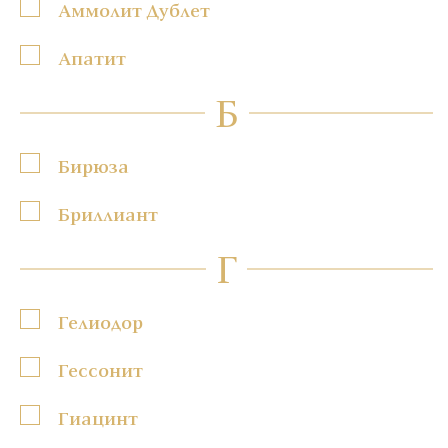
Аммолит Дублет
Апатит
Б
Бирюза
Бриллиант
Г
Гелиодор
Гессонит
Гиацинт