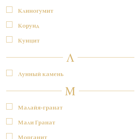
Клиногумит
Корунд
Кунцит
Л
Лунный камень
М
Малайя-гранат
Мали Гранат
Морганит