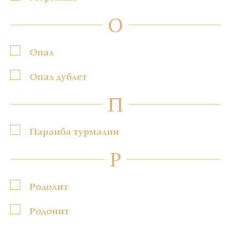
О
Опал
Опал дублет
П
Параиба турмалин
Р
Родолит
Родонит