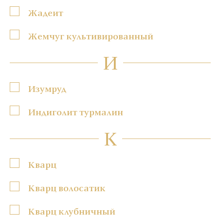
Жадеит
Жемчуг культивированный
И
Изумруд
Индиголит турмалин
К
Кварц
Кварц волосатик
Кварц клубничный