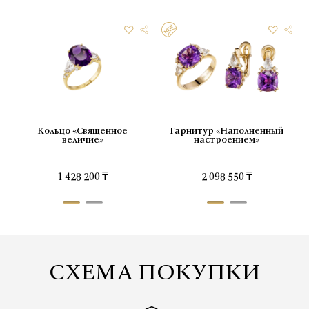
Кольцо «Священное
Серьги «Священное величие»
Гарнитур «Наполненный
величие»
настроением»
от
3 026 800 ₸
1 428 200 ₸
2 098 550 ₸
СХЕМА ПОКУПКИ