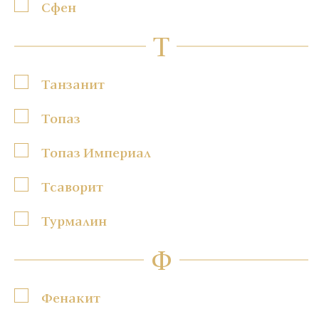
Сфен
Т
Танзанит
Топаз
Топаз Империал
Тсаворит
Турмалин
Ф
Фенакит