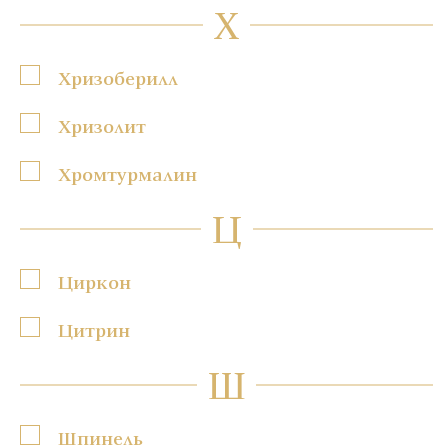
Х
Хризоберилл
Хризолит
Хромтурмалин
Ц
Циркон
Цитрин
Ш
Шпинель