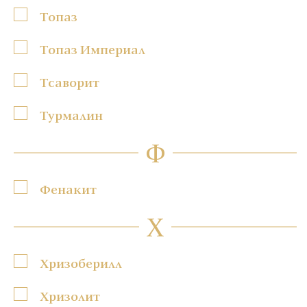
Топаз
Топаз Империал
Тсаворит
Турмалин
Ф
Фенакит
Х
Хризоберилл
Хризолит