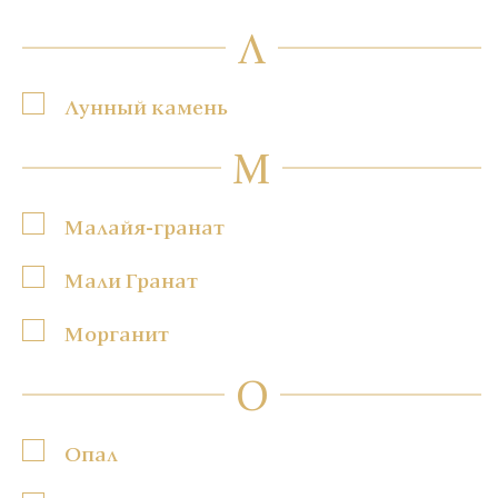
Л
Лунный камень
М
Малайя-гранат
Мали Гранат
Морганит
О
Опал