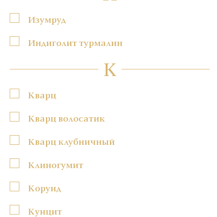
Изумруд
Индиголит турмалин
К
Кварц
Кварц волосатик
Кварц клубничный
Клиногумит
Корунд
Кунцит