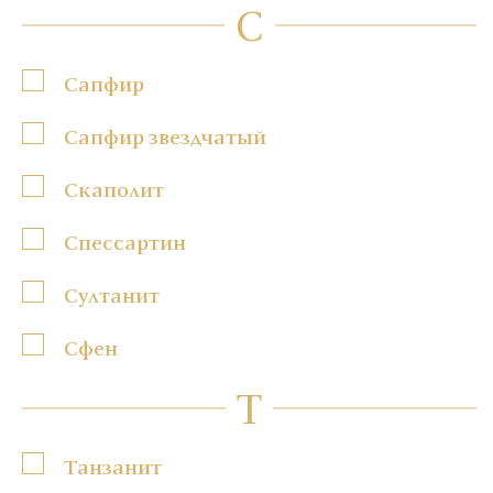
С
Сапфир
Сапфир звездчатый
Скаполит
Спессартин
Султанит
Сфен
Т
Танзанит