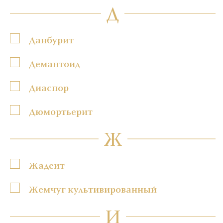
Д
Данбурит
Демантоид
Диаспор
Дюмортьерит
Ж
Жадеит
Жемчуг культивированный
И