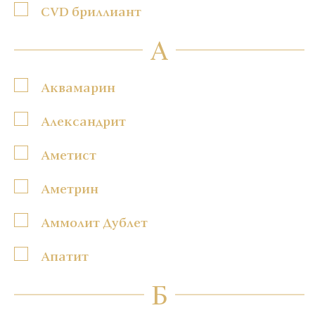
CVD бриллиант
А
Аквамарин
Александрит
Аметист
Аметрин
Аммолит Дублет
Апатит
Б