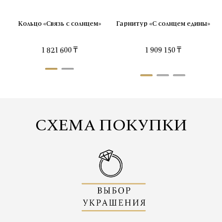
Кольцо «Связь с солнцем»
Гарнитур «С солнцем едины»
Серьги «Связь с солнцем»
1 821 600 ₸
2 276 800 ₸
1 909 150 ₸
СХЕМА ПОКУПКИ