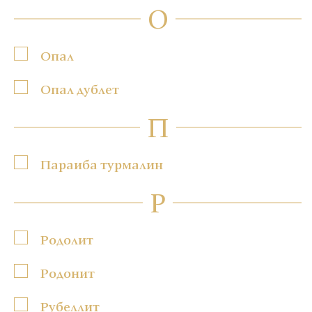
О
Опал
Опал дублет
П
Параиба турмалин
Р
Родолит
Родонит
Рубеллит