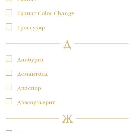
Гранат Color Change
Гроссуляр
Д
Данбурит
Демантоид
Диаспор
Дюмортьерит
Ж