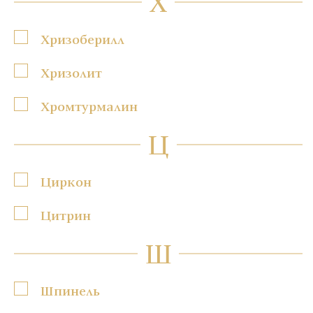
Х
Хризоберилл
Хризолит
Хромтурмалин
Ц
Циркон
Цитрин
Ш
Шпинель