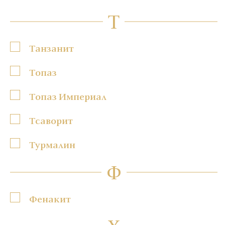
Т
Танзанит
Топаз
Топаз Империал
Тсаворит
Турмалин
Ф
Фенакит