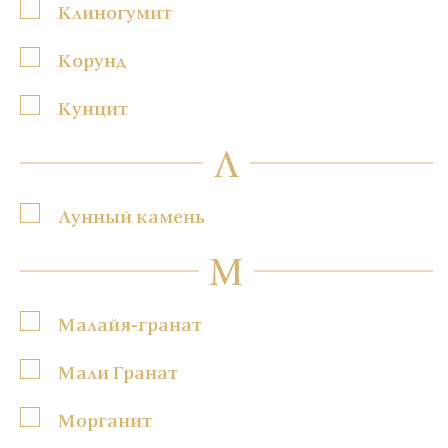
Клиногумит
Корунд
Кунцит
Л
Лунный камень
М
Малайя-гранат
Мали Гранат
Морганит