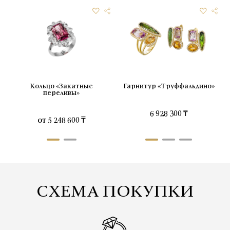
Кольцо «Закатные
Гарнитур «Труффальдино»
Серьги «Закатные
переливы»
переливы»
6 928 300 ₸
от
5 248 600 ₸
от
10 670 600 ₸
СХЕМА ПОКУПКИ