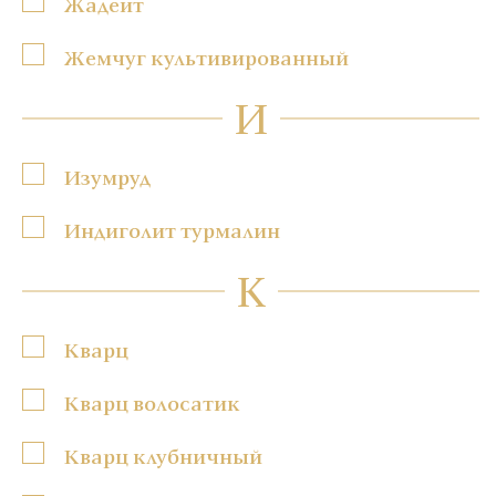
Жадеит
Жемчуг культивированный
И
Изумруд
Индиголит турмалин
К
Кварц
Кварц волосатик
Кварц клубничный