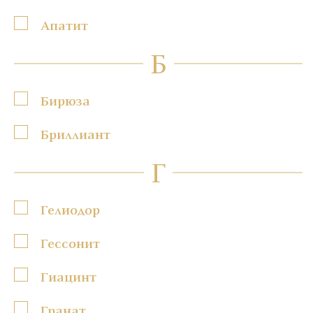
Апатит
Б
Бирюза
Бриллиант
Г
Гелиодор
Гессонит
Гиацинт
Гранат