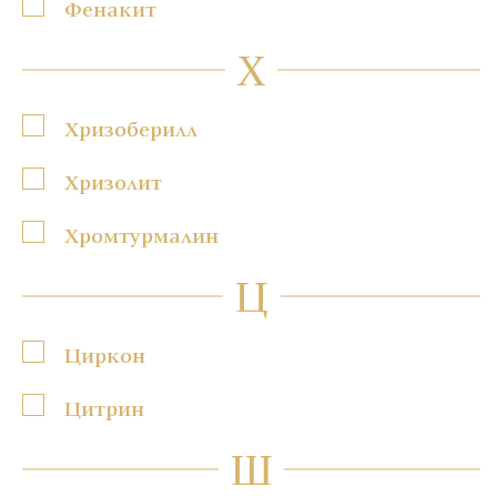
Фенакит
Х
Хризоберилл
Хризолит
Хромтурмалин
Ц
Циркон
Цитрин
Ш