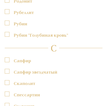
Родонит
Рубеллит
Рубин
Рубин "Голубиная кровь"
С
Сапфир
Сапфир звездчатый
Скаполит
Спессартин
Султанит