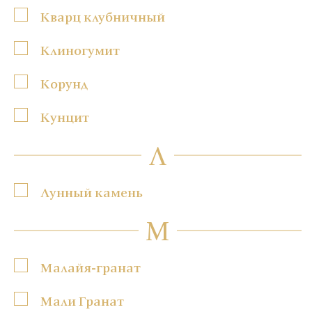
Кварц клубничный
Клиногумит
Корунд
Кунцит
Л
Лунный камень
М
Малайя-гранат
Мали Гранат