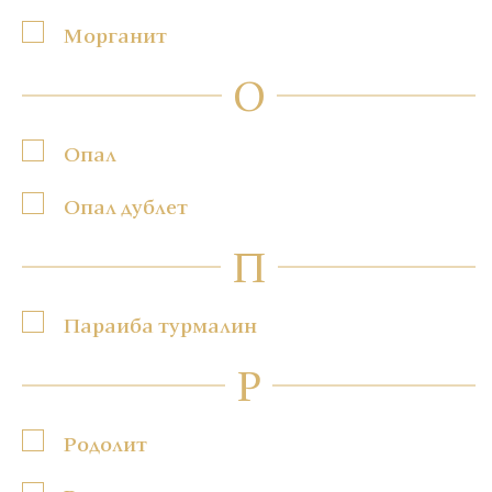
Морганит
О
Опал
Опал дублет
П
Параиба турмалин
Р
Родолит