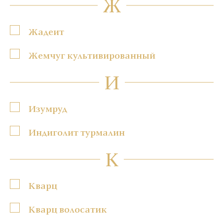
Ж
Жадеит
Жемчуг культивированный
И
Изумруд
Индиголит турмалин
К
Кварц
Кварц волосатик