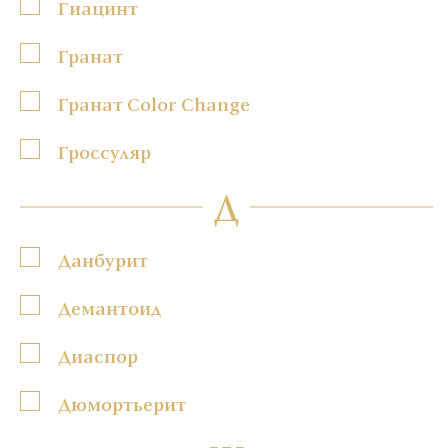
Гиацинт
Гранат
Гранат Color Change
Гроссуляр
Д
Данбурит
Демантоид
Диаспор
Дюмортьерит