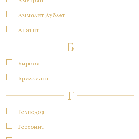
Аммолит Дублет
Апатит
Б
Бирюза
Бриллиант
Г
Гелиодор
Гессонит