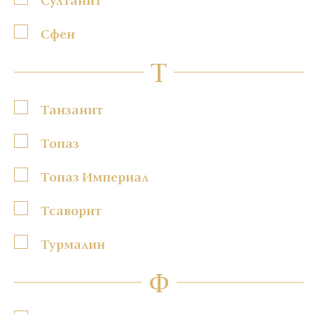
Сфен
Т
Танзанит
Топаз
Топаз Империал
Тсаворит
Турмалин
Ф