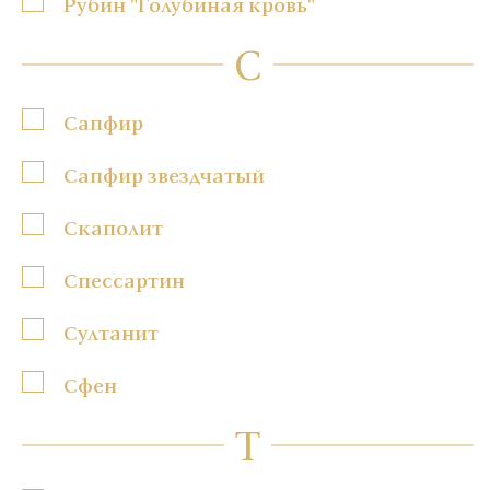
Рубин "Голубиная кровь"
С
Сапфир
Сапфир звездчатый
Скаполит
Спессартин
Султанит
Сфен
Т