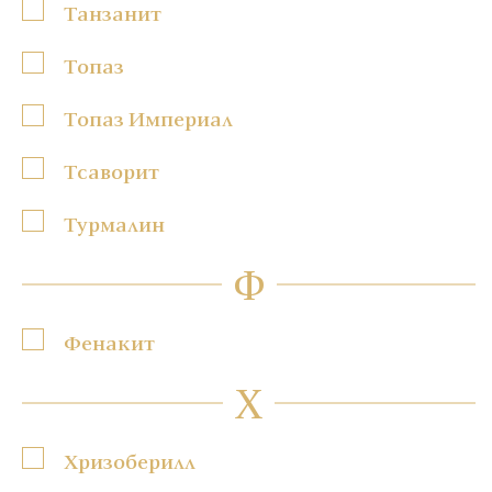
Танзанит
Топаз
Топаз Империал
Тсаворит
Турмалин
Ф
Фенакит
Х
Хризоберилл