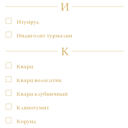
И
Изумруд
Индиголит турмалин
К
Кварц
Кварц волосатик
Кварц клубничный
Клиногумит
Корунд