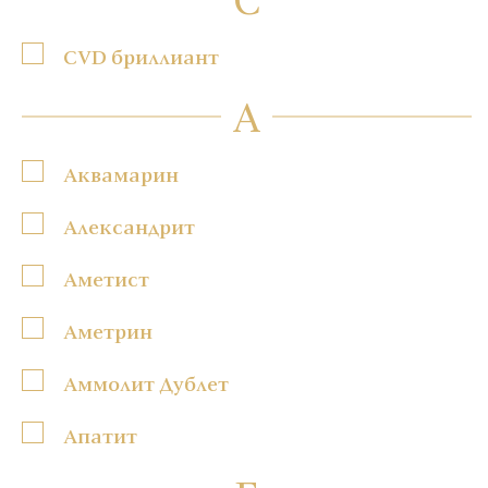
CVD бриллиант
А
Аквамарин
Александрит
Аметист
Аметрин
Аммолит Дублет
Апатит