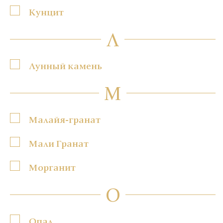
Кунцит
Л
Лунный камень
М
Малайя-гранат
Мали Гранат
Морганит
О
Опал