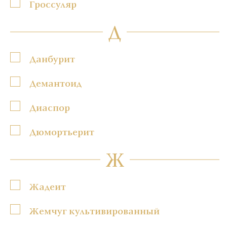
Гроссуляр
Д
Данбурит
Демантоид
Диаспор
Дюмортьерит
Ж
Жадеит
Жемчуг культивированный