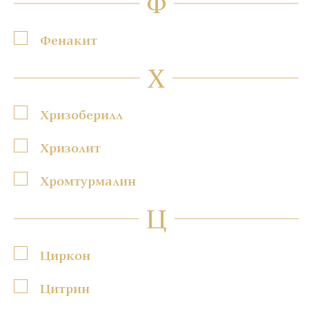
Ф
Фенакит
Х
Хризоберилл
Хризолит
Хромтурмалин
Ц
Циркон
Цитрин