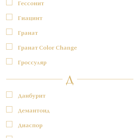
Гессонит
Гиацинт
Гранат
Гранат Color Change
Гроссуляр
Д
Данбурит
Демантоид
Диаспор