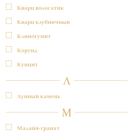
Кварц волосатик
Кварц клубничный
Клиногумит
Корунд
Кунцит
Л
Лунный камень
М
Малайя-гранат