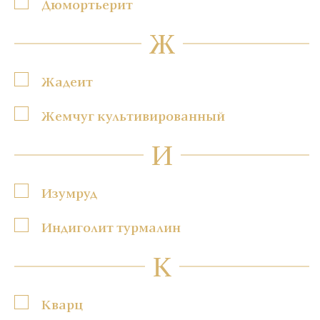
Дюмортьерит
Ж
Жадеит
Жемчуг культивированный
И
Изумруд
Индиголит турмалин
К
Кварц