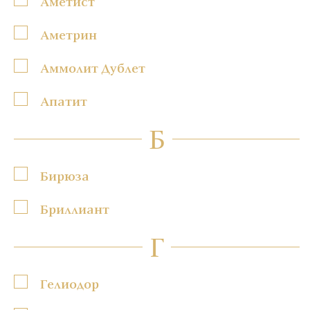
Аметист
Аметрин
Аммолит Дублет
Апатит
Б
Бирюза
Бриллиант
Г
Гелиодор