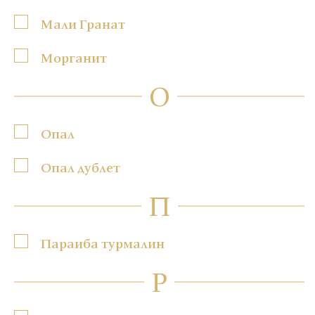
Мали Гранат
Морганит
О
Опал
Опал дублет
П
Параиба турмалин
Р