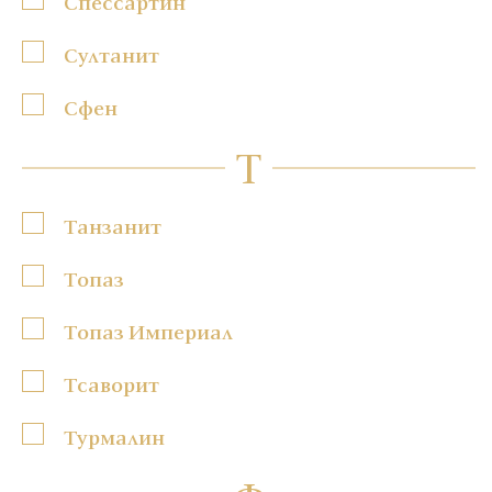
Спессартин
Султанит
Сфен
Т
Танзанит
Топаз
Топаз Империал
Тсаворит
Турмалин