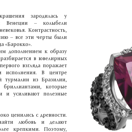
крашения зародилась у
ия Венеции – колыбели
евековья. Контрастность,
чию – все эти черты были
а «Барокко».
шим дополнением к образу
разбирается в ювелирных
первого взгляда поражает
м исполнения. В центре
й турмалин из Бразилии,
бриллиантами, которые
и и усиливают полезные
ко ценились с древности.
найти любовь и делают
лее крепкими. Поэтому,