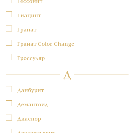
Гессонит
Гиацинт
Гранат
Гранат Color Change
Гроссуляр
Д
Данбурит
Демантоид
Диаспор
Дюмортьерит