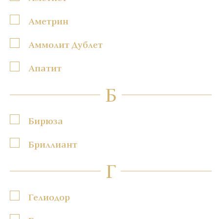
Аметрин
Аммолит Дублет
Апатит
Б
Бирюза
Бриллиант
Г
Гелиодор