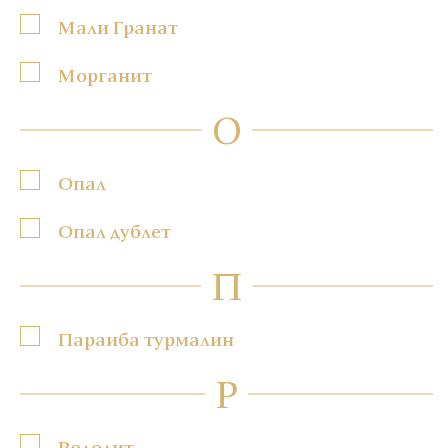
Мали Гранат
Морганит
О
Опал
Опал дублет
П
Параиба турмалин
Р
Родолит