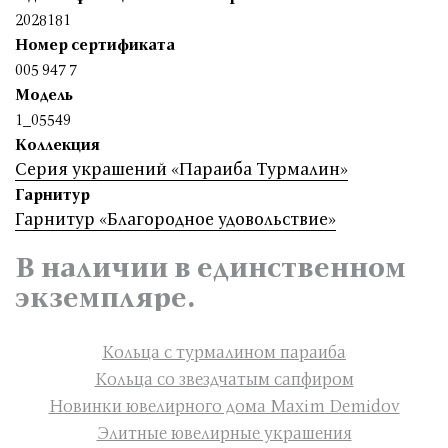
2028181
Номер сертификата
005 947 7
Модель
1_05549
Коллекция
Серия украшений «Параиба Турмалин»
Гарнитур
Гарнитур «Благородное удовольствие»
В наличии в единственном
экземпляре.
Кольца с турмалином параиба
Кольца со звездчатым сапфиром
Новинки ювелирного дома Maxim Demidov
Элитные ювелирные украшения