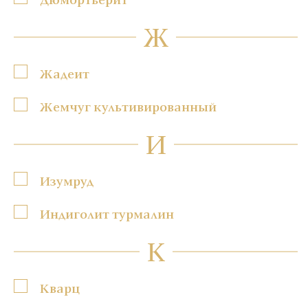
Ж
Жадеит
Жемчуг культивированный
И
Изумруд
Индиголит турмалин
К
Кварц