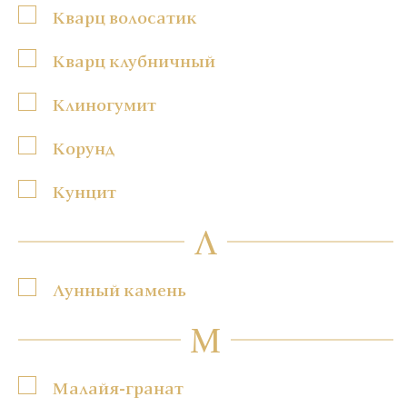
Кварц волосатик
Кварц клубничный
Клиногумит
Корунд
Кунцит
Л
Лунный камень
М
Малайя-гранат