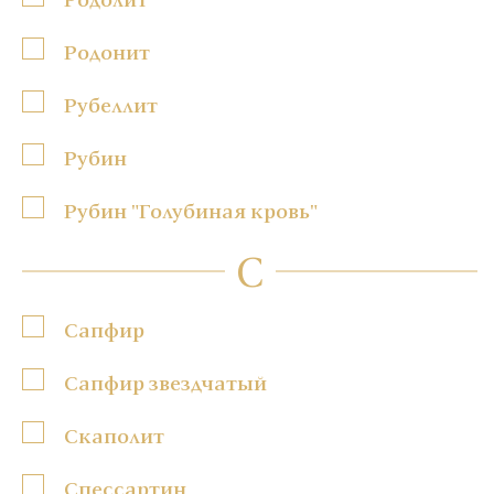
Родонит
Рубеллит
Рубин
Рубин "Голубиная кровь"
С
Сапфир
Сапфир звездчатый
Скаполит
Спессартин