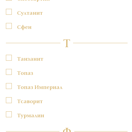
Султанит
Сфен
Т
Танзанит
Топаз
Топаз Империал
Тсаворит
Турмалин
Ф