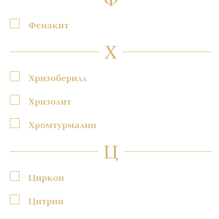
Фенакит
Х
Хризоберилл
Хризолит
Хромтурмалин
Ц
Циркон
Цитрин