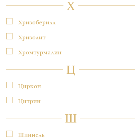
Х
Хризоберилл
Хризолит
Хромтурмалин
Ц
Циркон
Цитрин
Ш
Шпинель