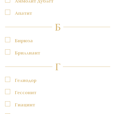
Аммолит Дублет
Апатит
Б
Бирюза
Бриллиант
Г
Гелиодор
Гессонит
Гиацинт