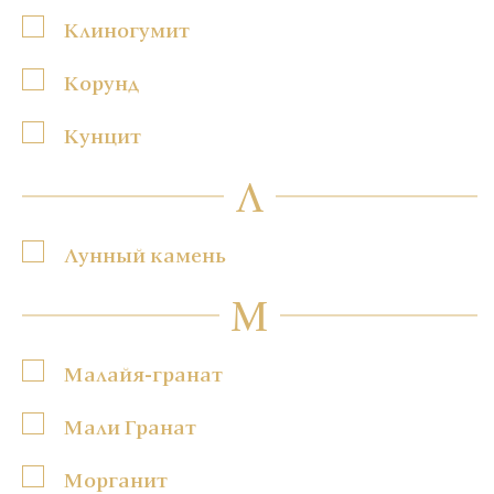
Клиногумит
Корунд
Кунцит
Л
Лунный камень
М
Малайя-гранат
Мали Гранат
Морганит