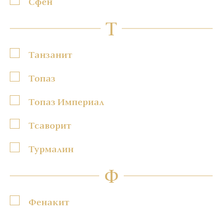
Сфен
Т
Танзанит
Топаз
Топаз Империал
Тсаворит
Турмалин
Ф
Фенакит