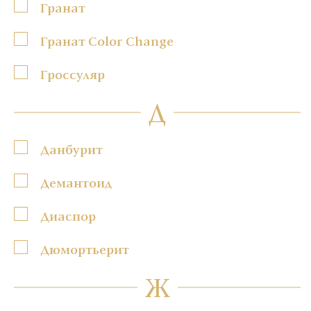
Гранат
Гранат Color Change
Гроссуляр
Д
Данбурит
Демантоид
Диаспор
Дюмортьерит
Ж