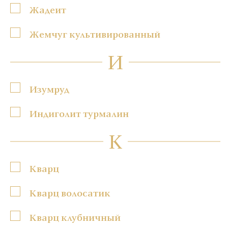
Жадеит
Жемчуг культивированный
И
Изумруд
Индиголит турмалин
К
Кварц
Кварц волосатик
Кварц клубничный