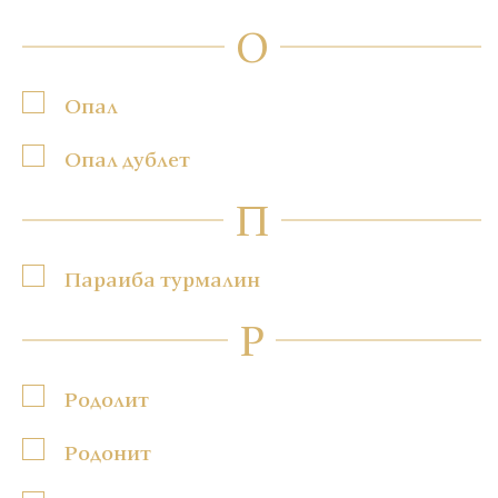
О
Опал
Опал дублет
П
Параиба турмалин
Р
Родолит
Родонит