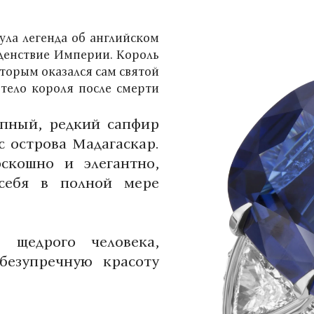
ула легенда об английском
оденствие Империи. Король
оторым оказался сам святой
 тело короля после смерти
упный, редкий сапфир
с острова Мадагаскар.
скошно и элегантно,
 себя в полной мере
 щедрого человека,
безупречную красоту