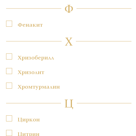
Ф
Фенакит
Х
Хризоберилл
Хризолит
Хромтурмалин
Ц
Циркон
Цитрин