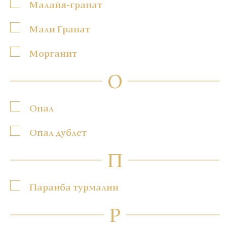
Малайя-гранат
Мали Гранат
Морганит
О
Опал
Опал дублет
П
Параиба турмалин
Р