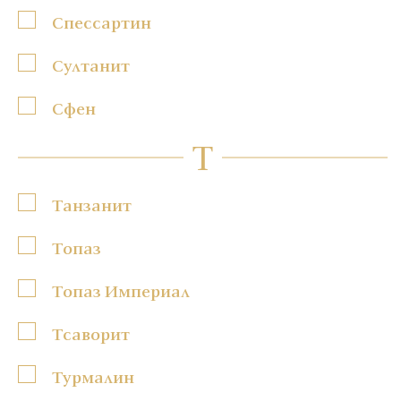
Спессартин
Султанит
Сфен
Т
Танзанит
Топаз
Топаз Империал
Тсаворит
Турмалин