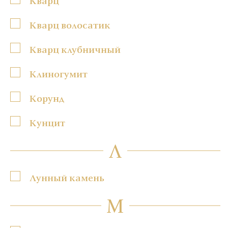
Кварц
Кварц волосатик
Кварц клубничный
Клиногумит
Корунд
Кунцит
Л
Лунный камень
М