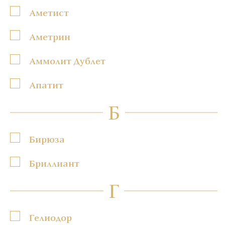
Аметист
Аметрин
Аммолит Дублет
Апатит
Б
Бирюза
Бриллиант
Г
Гелиодор