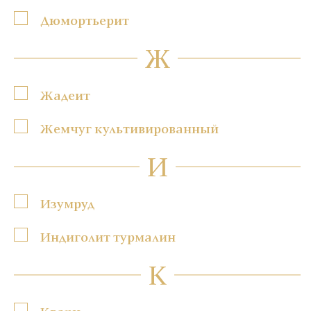
Дюмортьерит
Ж
Жадеит
Жемчуг культивированный
И
Изумруд
Индиголит турмалин
К