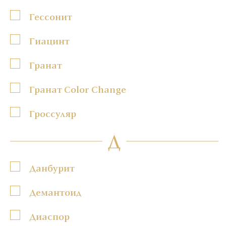
Гессонит
Гиацинт
Гранат
Гранат Color Change
Гроссуляр
Д
Данбурит
Демантоид
Диаспор