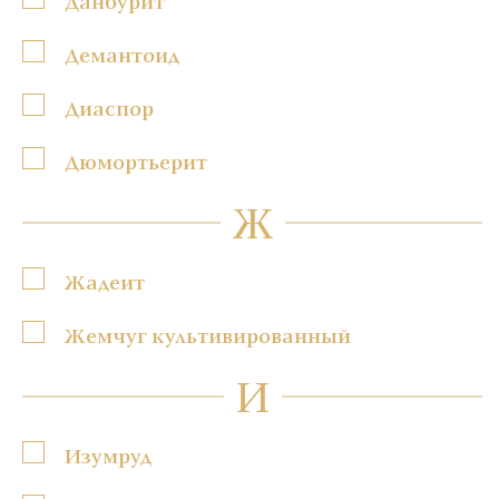
Данбурит
Демантоид
Диаспор
Дюмортьерит
Ж
Жадеит
Жемчуг культивированный
И
Изумруд