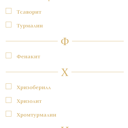
Тсаворит
Турмалин
Ф
Фенакит
Х
Хризоберилл
Хризолит
Хромтурмалин