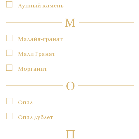
Лунный камень
М
Малайя-гранат
Мали Гранат
Морганит
О
Опал
Опал дублет
П