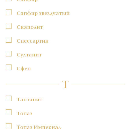
Сапфир звездчатый
Скаполит
Спессартин
Султанит
Сфен
Т
Танзанит
Топаз
Топаз Империал