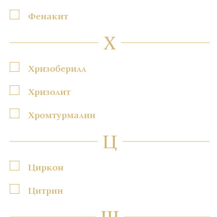
Фенакит
Х
Хризоберилл
Хризолит
Хромтурмалин
Ц
Циркон
Цитрин
Ш