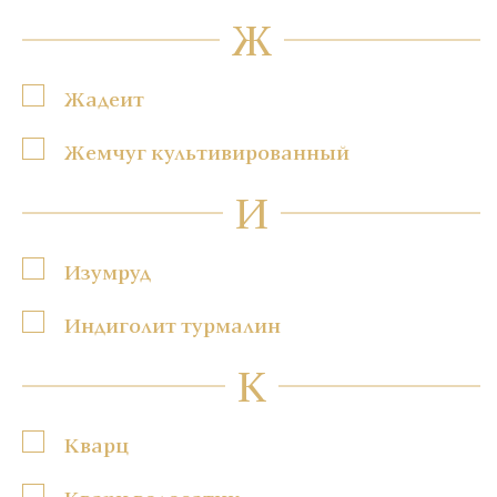
Ж
Жадеит
Жемчуг культивированный
И
Изумруд
Индиголит турмалин
К
Кварц