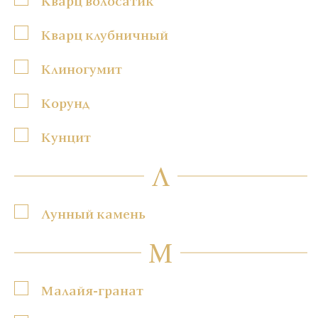
Кварц волосатик
Кварц клубничный
Клиногумит
Корунд
Кунцит
Л
Лунный камень
М
Малайя-гранат