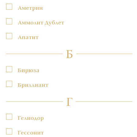
Аметрин
Аммолит Дублет
Апатит
Б
Бирюза
Бриллиант
Г
Гелиодор
Гессонит