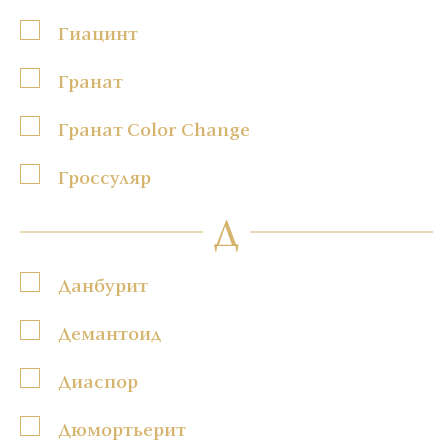
Гиацинт
Гранат
Гранат Color Change
Гроссуляр
Д
Данбурит
Демантоид
Диаспор
Дюмортьерит