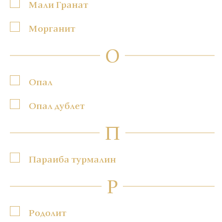
Мали Гранат
Морганит
О
Опал
Опал дублет
П
Параиба турмалин
Р
Родолит