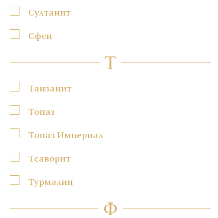
Султанит
Сфен
Т
Танзанит
Топаз
Топаз Империал
Тсаворит
Турмалин
Ф