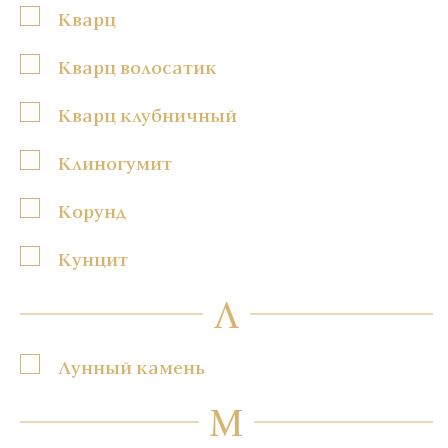
Кварц
Кварц волосатик
Кварц клубничный
Клиногумит
Корунд
Кунцит
Л
Лунный камень
М