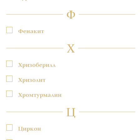
Ф
Фенакит
Х
Хризоберилл
Хризолит
Хромтурмалин
Ц
Циркон