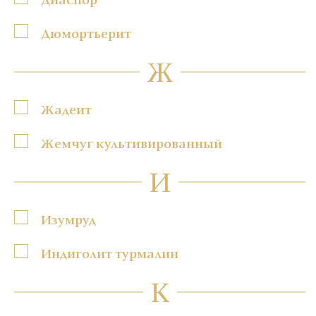
Дюмортьерит
Ж
Жадеит
Жемчуг культивированный
И
Изумруд
Индиголит турмалин
К