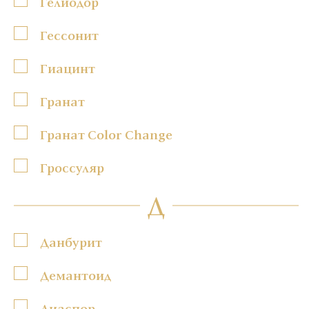
Гелиодор
Гессонит
Гиацинт
Гранат
Гранат Color Change
Гроссуляр
Д
Данбурит
Демантоид
Диаспор