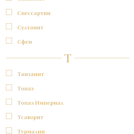
Спессартин
Султанит
Сфен
Т
Танзанит
Топаз
Топаз Империал
Тсаворит
Турмалин