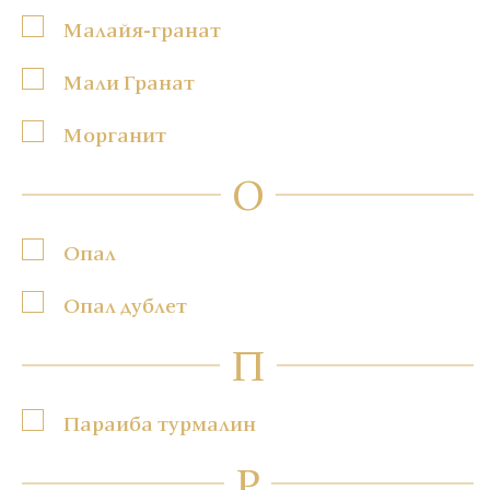
Малайя-гранат
Мали Гранат
Морганит
О
Опал
Опал дублет
П
Параиба турмалин
Р