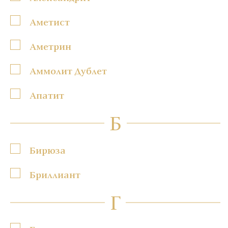
Аметист
Аметрин
Аммолит Дублет
Апатит
Б
Бирюза
Бриллиант
Г