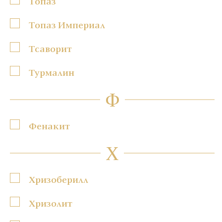
Топаз
Топаз Империал
Тсаворит
Турмалин
Ф
Фенакит
Х
Хризоберилл
Хризолит