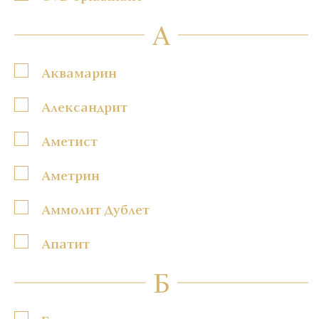
А
Аквамарин
Александрит
Аметист
Аметрин
Аммолит Дублет
Апатит
Б