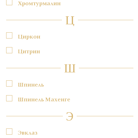
Хромтурмалин
Ц
Циркон
Цитрин
Ш
Шпинель
Шпинель Махенге
Э
Эвклаз