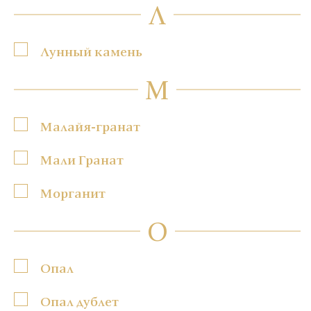
Л
Лунный камень
М
Малайя-гранат
Мали Гранат
Морганит
О
Опал
Опал дублет