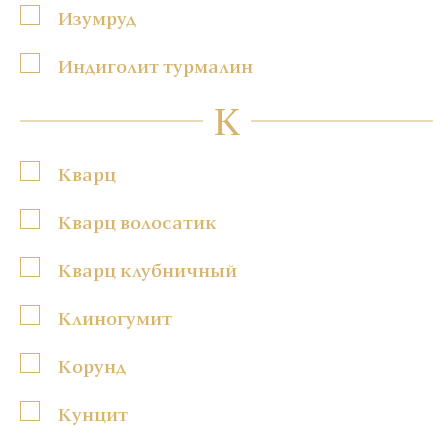
Изумруд
Индиголит турмалин
К
Кварц
Кварц волосатик
Кварц клубничный
Клиногумит
Корунд
Кунцит