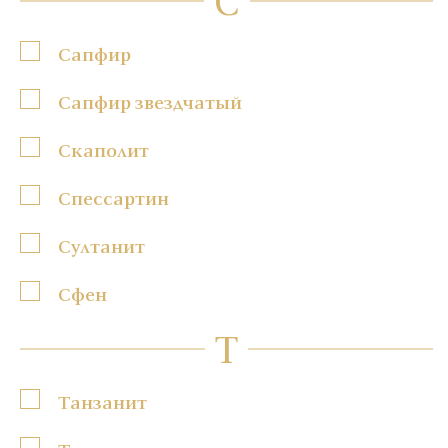
С
Сапфир
Сапфир звездчатый
Скаполит
Спессартин
Султанит
Сфен
Т
Танзанит