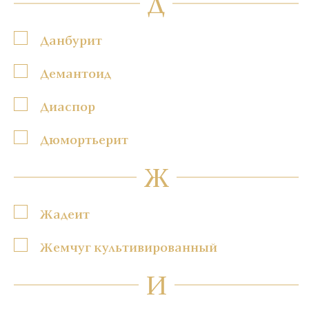
Д
Данбурит
Демантоид
Диаспор
Дюмортьерит
Ж
Жадеит
Жемчуг культивированный
И