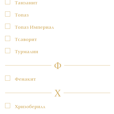
Танзанит
Топаз
Топаз Империал
Тсаворит
Турмалин
Ф
Фенакит
Х
Хризоберилл