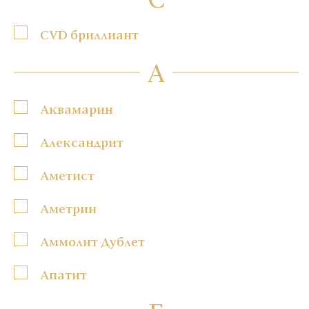
CVD бриллиант
А
Аквамарин
Александрит
Аметист
Аметрин
Аммолит Дублет
Апатит