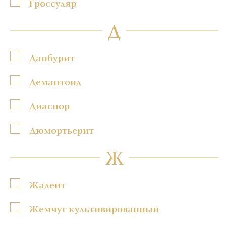
Гроссуляр
Д
Данбурит
Демантоид
Диаспор
Дюмортьерит
Ж
Жадеит
Жемчуг культивированный