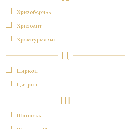
Хризоберилл
Хризолит
Хромтурмалин
Ц
Циркон
Цитрин
Ш
Шпинель