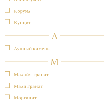
Корунд
Кунцит
Л
Лунный камень
М
Малайя-гранат
Мали Гранат
Морганит