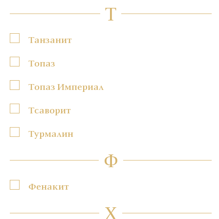
Т
Танзанит
Топаз
Топаз Империал
Тсаворит
Турмалин
Ф
Фенакит
Х