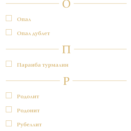
О
Опал
Опал дублет
П
Параиба турмалин
Р
Родолит
Родонит
Рубеллит