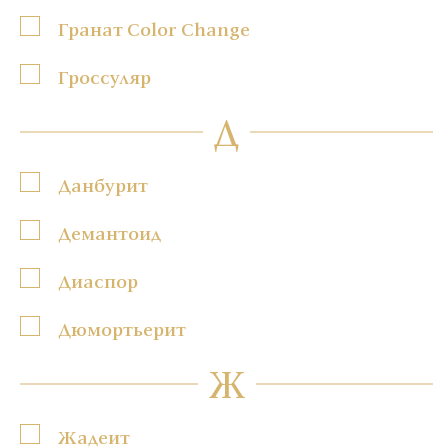
Гранат Color Change
Гроссуляр
Д
Данбурит
Демантоид
Диаспор
Дюмортьерит
Ж
Жадеит