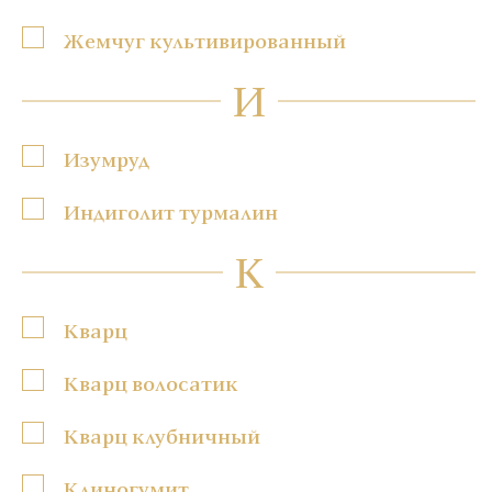
Жемчуг культивированный
И
Изумруд
Индиголит турмалин
К
Кварц
Кварц волосатик
Кварц клубничный
Клиногумит