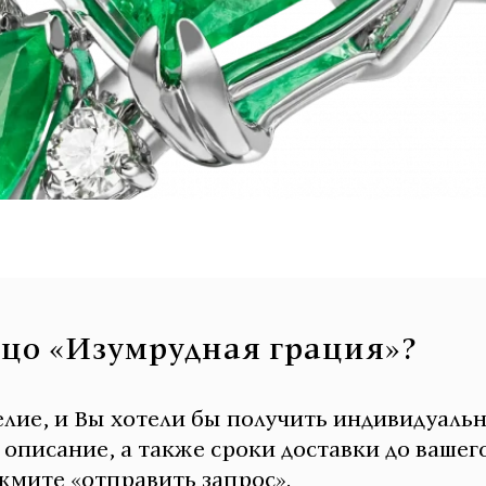
ьцо «Изумрудная грация»?
елие, и Вы хотели бы получить индивидуаль
писание, а также сроки доставки до вашего
мите «отправить запрос».