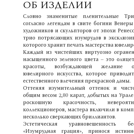
ОБ ИЗДЕЛИИ
Словно знаменитые пленительные Три
согласно легендам в свите богини Венеры
художников и скульпторов от эпохи Ренесс
трио потрясающих изумрудов в эксклюзив
которого хранит печать мастерства ювелир
Каждый из чистейших виртуозно огране
насыщенного зеленого цвета – это олице
красоты, возбуждающей желание об
ювелирного искусства, которое приводи
естественного влечения прекрасной дамы.
Оттеняя изумительный оттенок и чист
общим весом 2,80 карат, добытых на Урале
роскошную красочность, невероя
коллекционеров, мастера включили в комп
несколько сверкающих бриллиантов.
Эстетическая уравновешенность бе
«Изумрудная грация», принося истин