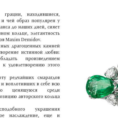
 грации, находившиеся,
 и чей образ популярен у
анса до наших дней, сияет
ном кольце, элегантность
ов Maxim Demidov.
нных драгоценных камней
творение истинной любви:
ладать произведением
т к удовлетворению этого
оту редчайших смарагдов
 и воплотивших в себе всю
тно ценящуюся среди
озицию авторского кольца
сподобного украшения
ное наслаждение, еще и