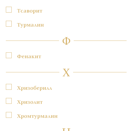
Тсаворит
Турмалин
Ф
Фенакит
Х
Хризоберилл
Хризолит
Хромтурмалин