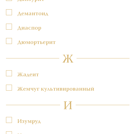
Демантоид
Диаспор
Дюмортьерит
Ж
Жадеит
Жемчуг культивированный
И
Изумруд