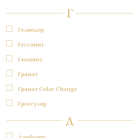
Г
Гелиодор
Гессонит
Гиацинт
Гранат
Гранат Color Change
Гроссуляр
Д
Данбурит