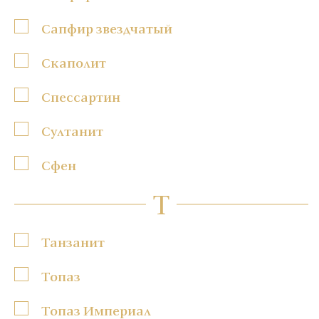
Сапфир звездчатый
Скаполит
Спессартин
Султанит
Сфен
Т
Танзанит
Топаз
Топаз Империал