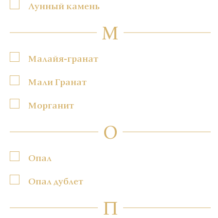
Лунный камень
М
Малайя-гранат
Мали Гранат
Морганит
О
Опал
Опал дублет
П