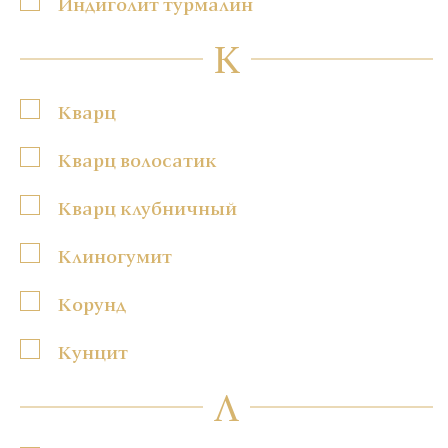
Индиголит турмалин
К
Кварц
Кварц волосатик
Кварц клубничный
Клиногумит
Корунд
Кунцит
Л