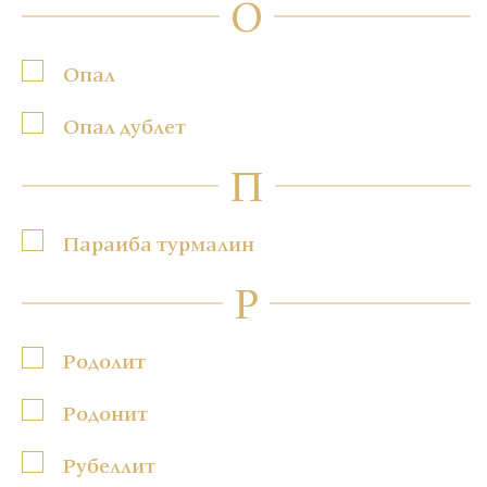
О
Опал
Опал дублет
П
Параиба турмалин
Р
Родолит
Родонит
Рубеллит