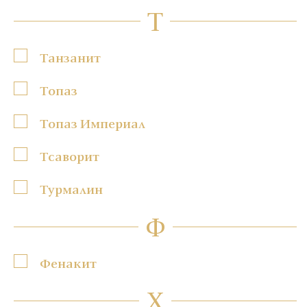
Т
Танзанит
Топаз
Топаз Империал
Тсаворит
Турмалин
Ф
Фенакит
Х