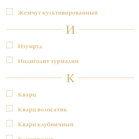
Жемчуг культивированный
И
Изумруд
Индиголит турмалин
К
Кварц
Кварц волосатик
Кварц клубничный
Клиногумит