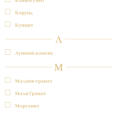
Корунд
Кунцит
Л
Лунный камень
М
Малайя-гранат
Мали Гранат
Морганит