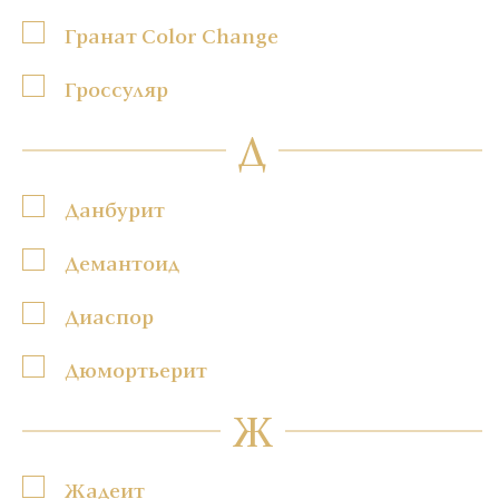
Гранат Color Change
Гроссуляр
Д
Данбурит
Демантоид
Диаспор
Дюмортьерит
Ж
Жадеит