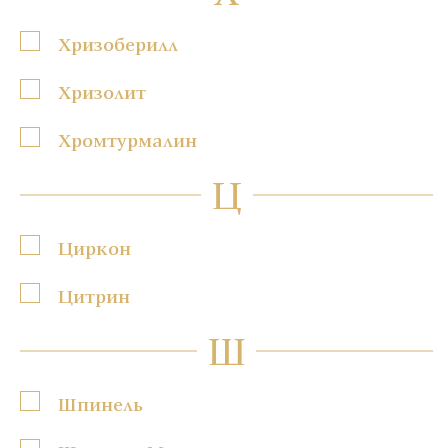
Хризоберилл
Хризолит
Хромтурмалин
Ц
Циркон
Цитрин
Ш
Шпинель