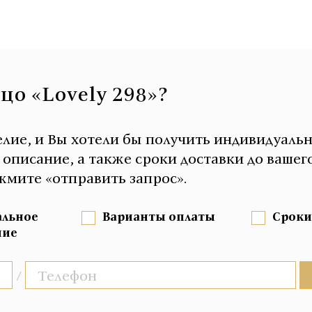
цо «Lovely 298»?
елие, и Вы хотели бы получить индивидуаль
писание, а также сроки доставки до вашего
мите «отправить запрос».
альное
Варианты оплаты
Сроки
ние
/