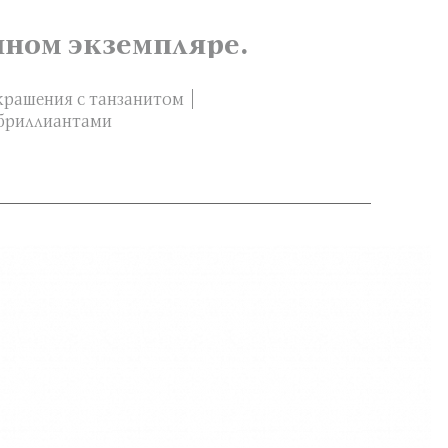
нном экземпляре.
крашения с танзанитом
 бриллиантами