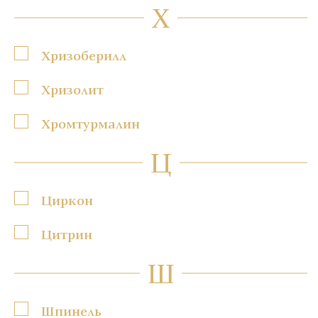
Х
Хризоберилл
Хризолит
Хромтурмалин
Ц
Циркон
Цитрин
Ш
Шпинель