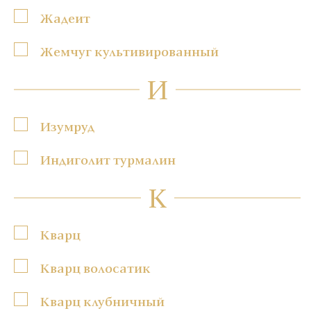
Жадеит
Жемчуг культивированный
И
Изумруд
Индиголит турмалин
К
Кварц
Кварц волосатик
Кварц клубничный