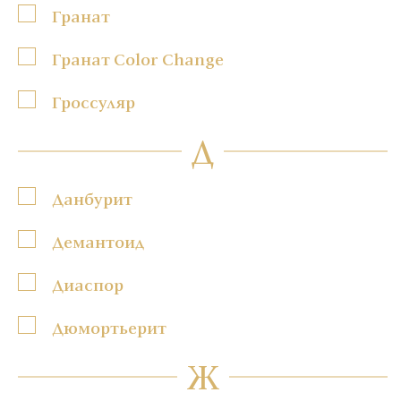
Гранат
Гранат Color Change
Гроссуляр
Д
Данбурит
Демантоид
Диаспор
Дюмортьерит
Ж