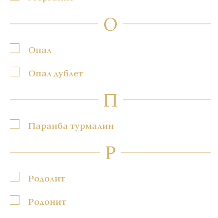
О
Опал
Опал дублет
П
Параиба турмалин
Р
Родолит
Родонит