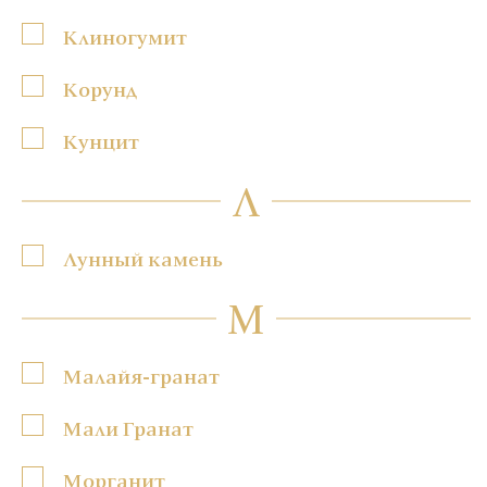
Клиногумит
Корунд
Кунцит
Л
Лунный камень
М
Малайя-гранат
Мали Гранат
Морганит