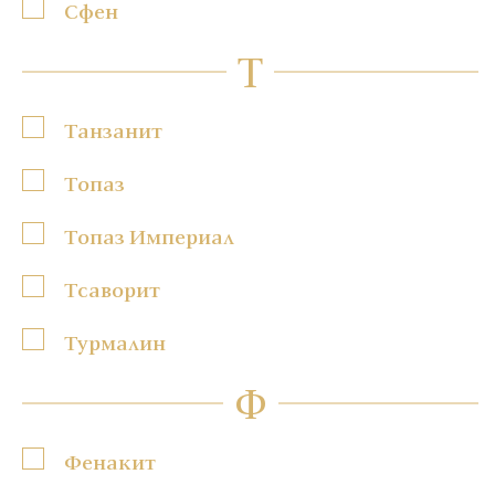
Сфен
Т
Танзанит
Топаз
Топаз Империал
Тсаворит
Турмалин
Ф
Фенакит