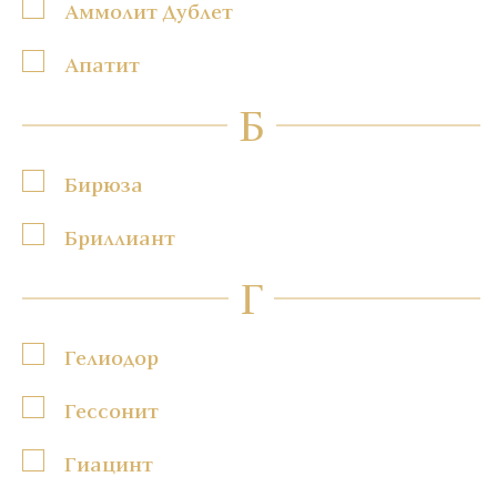
Аммолит Дублет
Апатит
Б
Бирюза
Бриллиант
Г
Гелиодор
Гессонит
Гиацинт