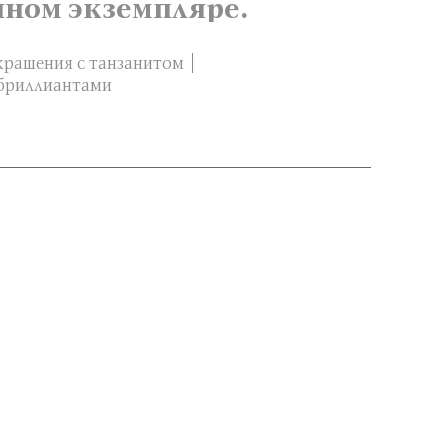
нном экземпляре.
крашения с танзанитом
 бриллиантами