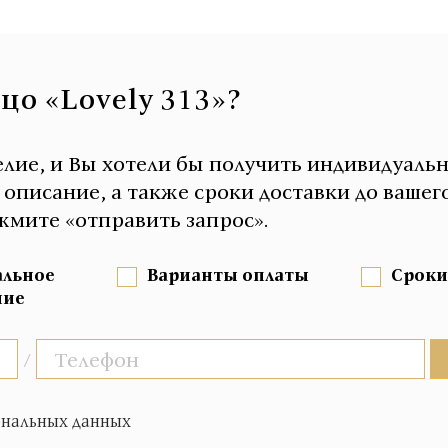
цо «Lovely 313»?
елие, и Вы хотели бы получить индивидуаль
писание, а также сроки доставки до вашего
мите «отправить запрос».
альное
Варианты оплаты
Сроки
ние
/
ональных данных