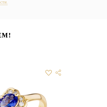
сти.
ЕМ!