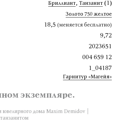
,
(1)
Бриллиант
Танзанит
Золото 750 желтое
18,5
(меняется бесплатно)
9,72
2023651
004 659 12
1_04187
Гарнитур «Магейя»
нном экземпляре.
 ювелирного дома Maxim Demidov
с танзанитом