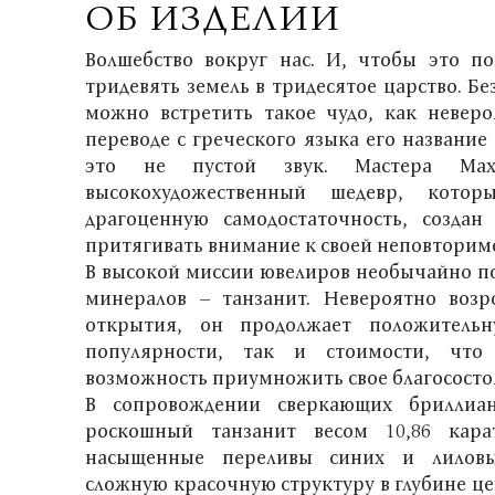
ОБ ИЗДЕЛИИ
Волшебство вокруг нас. И, чтобы это по
тридевять земель в тридесятое царство. Б
можно встретить такое чудо, как неверо
переводе с греческого языка его название
это не пустой звук. Мастера Max
высокохудожественный шедевр, кото
драгоценную самодостаточность, создан
притягивать внимание к своей неповторимо
В высокой миссии ювелиров необычайно по
минералов – танзанит. Невероятно воз
открытия, он продолжает положитель
популярности, так и стоимости, что 
возможность приумножить свое благососто
В сопровождении сверкающих бриллиан
роскошный танзанит весом 10,86 кара
насыщенные переливы синих и лиловы
сложную красочную структуру в глубине це