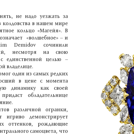
нять, не надо уезжать за
ез колдовства в нашем мире
ятное кольцо «Магейя». В
 означает «волшебное» – и
im Demidov сочинили
рый, несмотря на свою
 с единственной целью –
й владелице.
мог один из самых редких
росший в цене с момента
ную динамику как своей
придаст обладательнице
яние.
тов различной огранки,
т игриво демонстрирует
х оттенков, рождающие
нтрального самоцвета, что