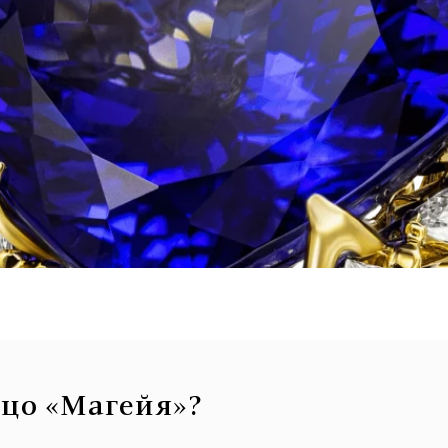
ьцо «Магейя»?