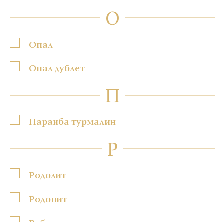
О
Опал
Опал дублет
П
Параиба турмалин
Р
Родолит
Родонит