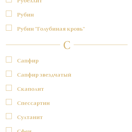
Рубеллит
Рубин
Рубин "Голубиная кровь"
С
Сапфир
Сапфир звездчатый
Скаполит
Спессартин
Султанит
Сфен