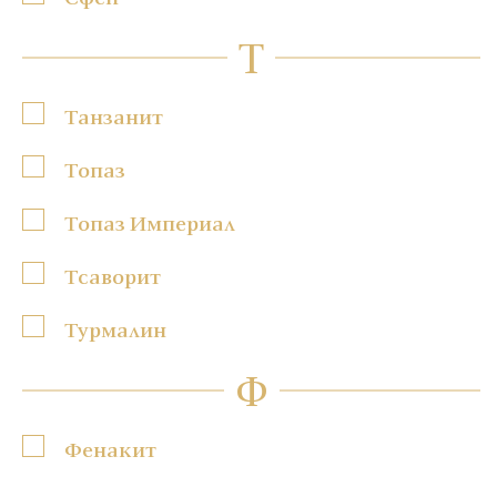
Т
Танзанит
Топаз
Топаз Империал
Тсаворит
Турмалин
Ф
Фенакит