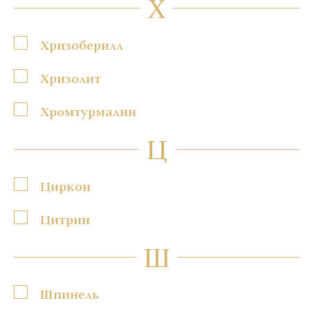
Х
Хризоберилл
Хризолит
Хромтурмалин
Ц
Циркон
Цитрин
Ш
Шпинель