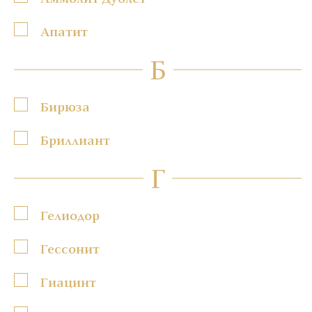
Апатит
Б
Бирюза
Бриллиант
Г
Гелиодор
Гессонит
Гиацинт