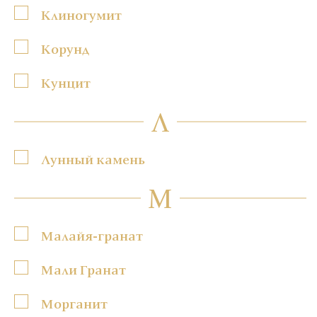
Клиногумит
Корунд
Кунцит
Л
Лунный камень
М
Малайя-гранат
Мали Гранат
Морганит