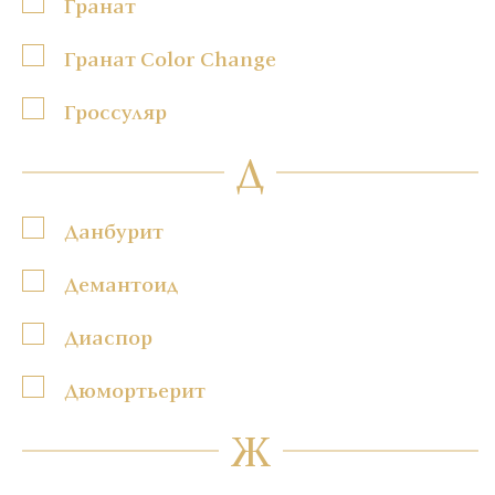
Гранат
Гранат Color Change
Гроссуляр
Д
Данбурит
Демантоид
Диаспор
Дюмортьерит
Ж