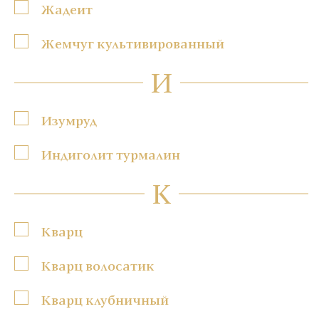
Жадеит
Жемчуг культивированный
И
Изумруд
Индиголит турмалин
К
Кварц
Кварц волосатик
Кварц клубничный