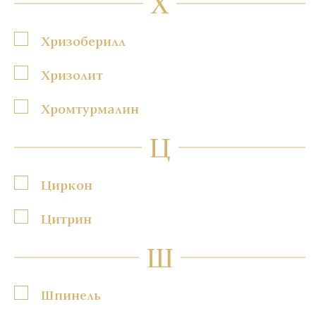
Х
Хризоберилл
Хризолит
Хромтурмалин
Ц
Циркон
Цитрин
Ш
Шпинель