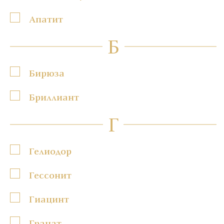
Апатит
Б
Бирюза
Бриллиант
Г
Гелиодор
Гессонит
Гиацинт
Гранат