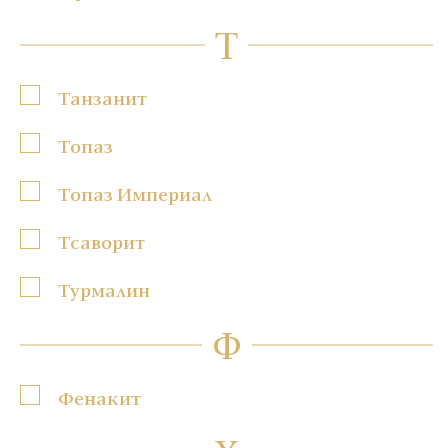
Т
Танзанит
Топаз
Топаз Империал
Тсаворит
Турмалин
Ф
Фенакит