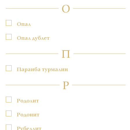
О
Опал
Опал дублет
П
Параиба турмалин
Р
Родолит
Родонит
Рубеллит