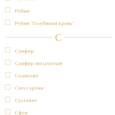
Рубин
Рубин "Голубиная кровь"
С
Сапфир
Сапфир звездчатый
Скаполит
Спессартин
Султанит
Сфен