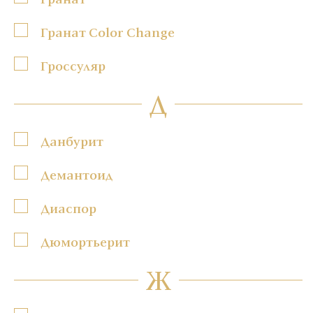
Гранат Color Change
Гроссуляр
Д
Данбурит
Демантоид
Диаспор
Дюмортьерит
Ж