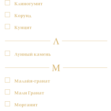
Клиногумит
Корунд
Кунцит
Л
Лунный камень
М
Малайя-гранат
Мали Гранат
Морганит