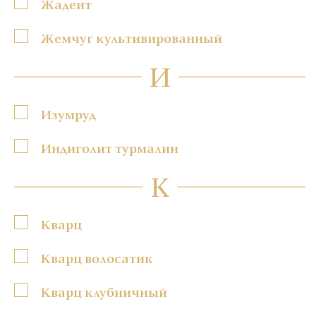
Жадеит
Жемчуг культивированный
И
Изумруд
Индиголит турмалин
К
Кварц
Кварц волосатик
Кварц клубничный