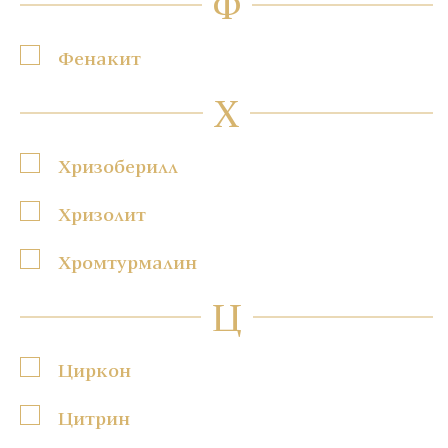
Ф
Фенакит
Х
Хризоберилл
Хризолит
Хромтурмалин
Ц
Циркон
Цитрин