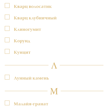
Кварц волосатик
Кварц клубничный
Клиногумит
Корунд
Кунцит
Л
Лунный камень
М
Малайя-гранат