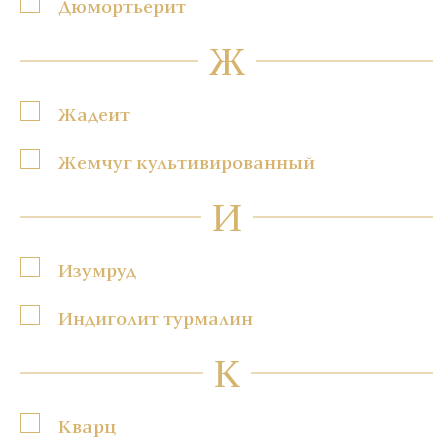
Дюмортьерит
Ж
Жадеит
Жемчуг культивированный
И
Изумруд
Индиголит турмалин
К
Кварц