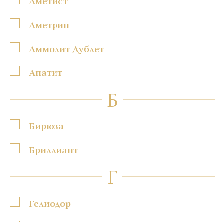
Аметист
Аметрин
Аммолит Дублет
Апатит
Б
Бирюза
Бриллиант
Г
Гелиодор