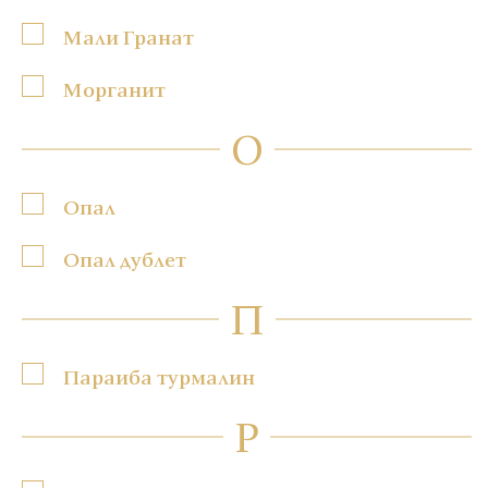
Мали Гранат
Морганит
О
Опал
Опал дублет
П
Параиба турмалин
Р