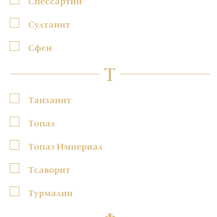
Спессартин
Султанит
Сфен
Т
Танзанит
Топаз
Топаз Империал
Тсаворит
Турмалин