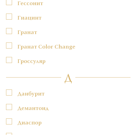
Гессонит
Гиацинт
Гранат
Гранат Color Change
Гроссуляр
Д
Данбурит
Демантоид
Диаспор