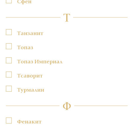
Сфен
Т
Танзанит
Топаз
Топаз Империал
Тсаворит
Турмалин
Ф
Фенакит