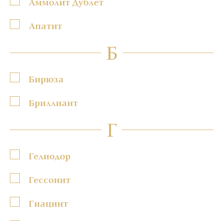
Аммолит Дублет
Апатит
Б
Бирюза
Бриллиант
Г
Гелиодор
Гессонит
Гиацинт