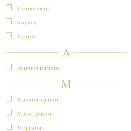
Клиногумит
Корунд
Кунцит
Л
Лунный камень
М
Малайя-гранат
Мали Гранат
Морганит