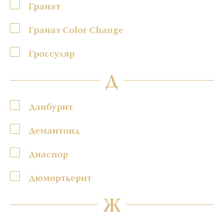
Гранат
Гранат Color Change
Гроссуляр
Д
Данбурит
Демантоид
Диаспор
Дюмортьерит
Ж