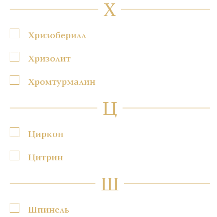
Х
Хризоберилл
Хризолит
Хромтурмалин
Ц
Циркон
Цитрин
Ш
Шпинель