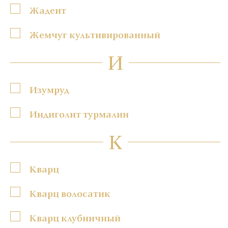
Жадеит
Жемчуг культивированный
И
Изумруд
Индиголит турмалин
К
Кварц
Кварц волосатик
Кварц клубничный