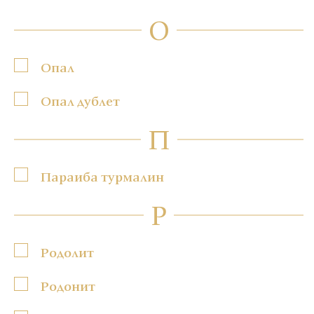
О
Опал
Опал дублет
П
Параиба турмалин
Р
Родолит
Родонит