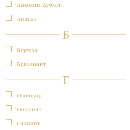
Аммолит Дублет
Апатит
Б
Бирюза
Бриллиант
Г
Гелиодор
Гессонит
Гиацинт