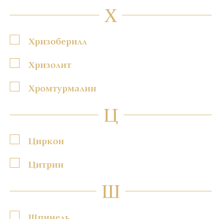
Х
Хризоберилл
Хризолит
Хромтурмалин
Ц
Циркон
Цитрин
Ш
Шпинель