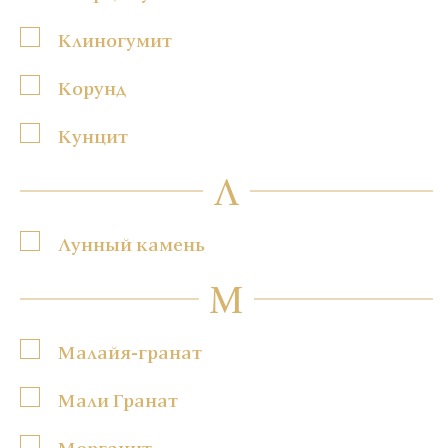
Клиногумит
Корунд
Кунцит
Л
Лунный камень
М
Малайя-гранат
Мали Гранат
Морганит