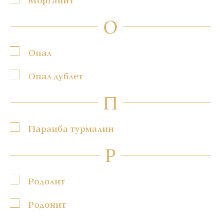
О
Опал
Опал дублет
П
Параиба турмалин
Р
Родолит
Родонит