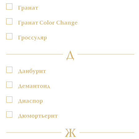
Гранат
Гранат Color Change
Гроссуляр
Д
Данбурит
Демантоид
Диаспор
Дюмортьерит
Ж