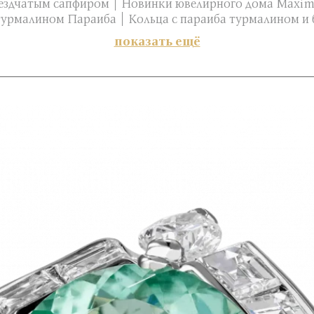
вездчатым сапфиром
Новинки ювелирного дома Maxim
турмалином Параиба
Кольца с параиба турмалином и
показать ещё