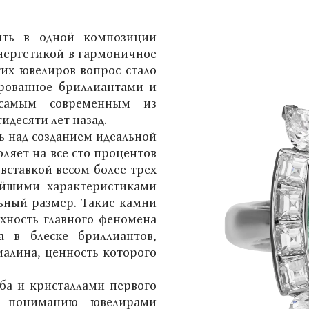
ить в одной композиции
нергетикой в гармоничное
их ювелиров вопрос стало
ированное бриллиантами и
самым современным из
идесяти лет назад.
ь над созданием идеальной
ляет на все сто процентов
вставкой весом более трех
айшими характеристиками
льный размер. Такие камни
рхность главного феномена
а в блеске бриллиантов,
алина, ценность которого
ба и кристаллами первого
у пониманию ювелирами