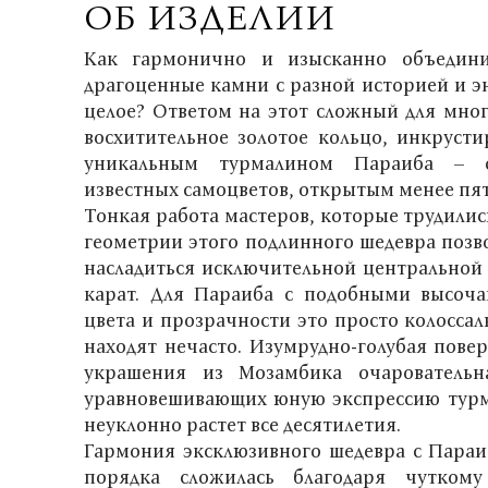
ОБ ИЗДЕЛИИ
Как гармонично и изысканно объедин
драгоценные камни с разной историей и э
целое? Ответом на этот сложный для мног
восхитительное золотое кольцо, инкруст
уникальным турмалином Параиба – 
известных самоцветов, открытым менее пят
Тонкая работа мастеров, которые трудилис
геометрии этого подлинного шедевра позво
насладиться исключительной центральной 
карат. Для Параиба с подобными высоч
цвета и прозрачности это просто колосса
находят нечасто. Изумрудно-голубая пове
украшения из Мозамбика очаровательн
уравновешивающих юную экспрессию турм
неуклонно растет все десятилетия.
Гармония эксклюзивного шедевра с Параи
порядка сложилась благодаря чутком