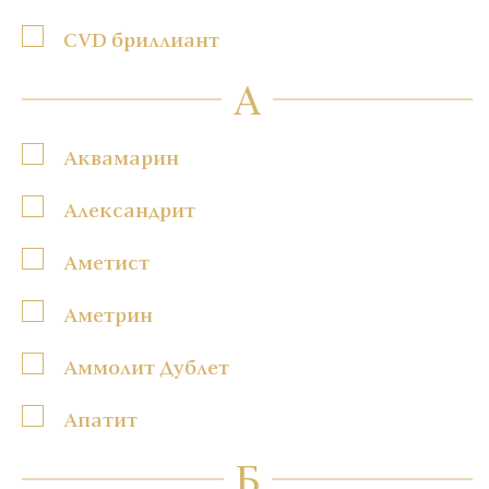
CVD бриллиант
А
Аквамарин
Александрит
Аметист
Аметрин
Аммолит Дублет
Апатит
Б