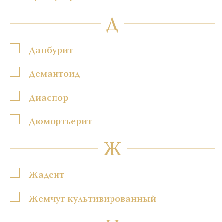
Д
Данбурит
Демантоид
Диаспор
Дюмортьерит
Ж
Жадеит
Жемчуг культивированный