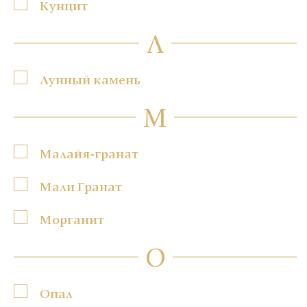
Кунцит
Л
Лунный камень
М
Малайя-гранат
Мали Гранат
Морганит
О
Опал