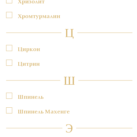
Хризолит
Хромтурмалин
Ц
Циркон
Цитрин
Ш
Шпинель
Шпинель Махенге
Э