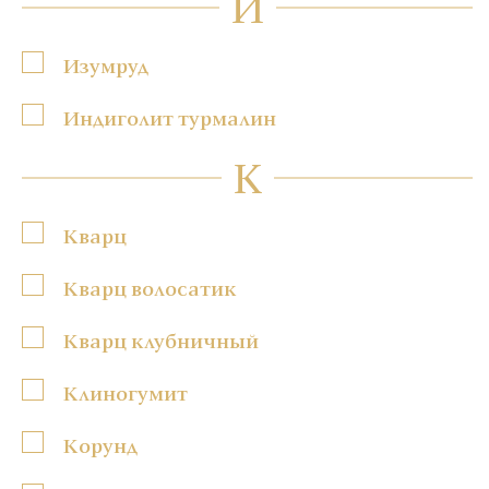
И
Изумруд
Индиголит турмалин
К
Кварц
Кварц волосатик
Кварц клубничный
Клиногумит
Корунд