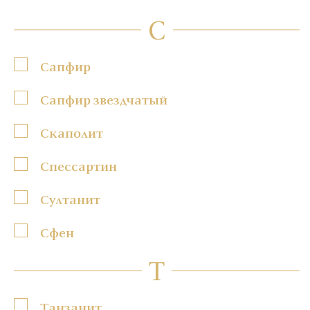
С
Сапфир
Сапфир звездчатый
Скаполит
Спессартин
Султанит
Сфен
Т
Танзанит