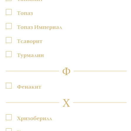
Топаз
Топаз Империал
Тсаворит
Турмалин
Ф
Фенакит
Х
Хризоберилл