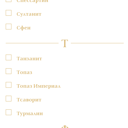
Султанит
Сфен
Т
Танзанит
Топаз
Топаз Империал
Тсаворит
Турмалин