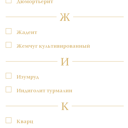
Дюмортьерит
Ж
Жадеит
Жемчуг культивированный
И
Изумруд
Индиголит турмалин
К
Кварц