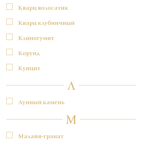
Кварц волосатик
Кварц клубничный
Клиногумит
Корунд
Кунцит
Л
Лунный камень
М
Малайя-гранат