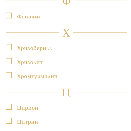
Ф
Фенакит
Х
Хризоберилл
Хризолит
Хромтурмалин
Ц
Циркон
Цитрин