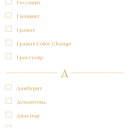
Гессонит
Гиацинт
Гранат
Гранат Color Change
Гроссуляр
Д
Данбурит
Демантоид
Диаспор