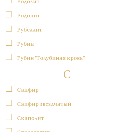
Родолит
Родонит
Рубеллит
Рубин
Рубин "Голубиная кровь"
С
Сапфир
Сапфир звездчатый
Скаполит
Спессартин