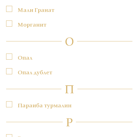
Мали Гранат
Морганит
О
Опал
Опал дублет
П
Параиба турмалин
Р