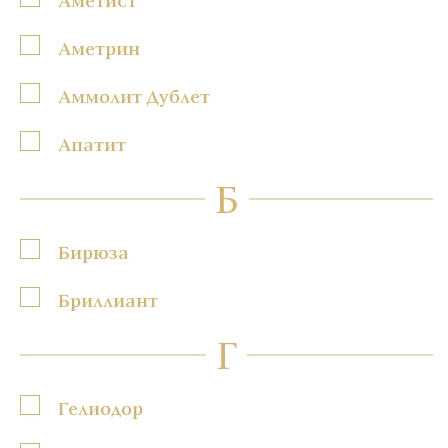
Аметрин
Аммолит Дублет
Апатит
Б
Бирюза
Бриллиант
Г
Гелиодор