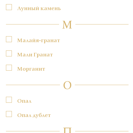
Лунный камень
М
Малайя-гранат
Мали Гранат
Морганит
О
Опал
Опал дублет
П