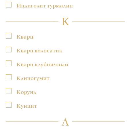
Индиголит турмалин
К
Кварц
Кварц волосатик
Кварц клубничный
Клиногумит
Корунд
Кунцит
Л