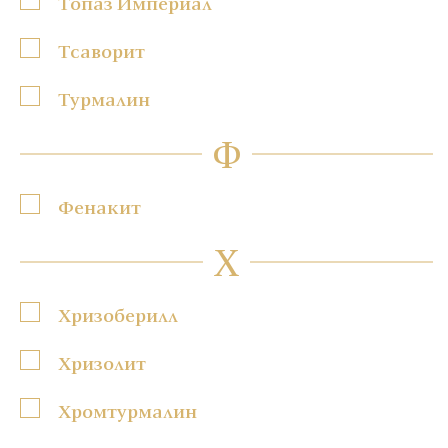
Топаз Империал
Тсаворит
Турмалин
Ф
Фенакит
Х
Хризоберилл
Хризолит
Хромтурмалин