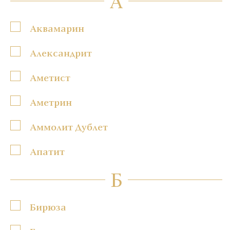
А
Аквамарин
Александрит
Аметист
Аметрин
Аммолит Дублет
Апатит
Б
Бирюза