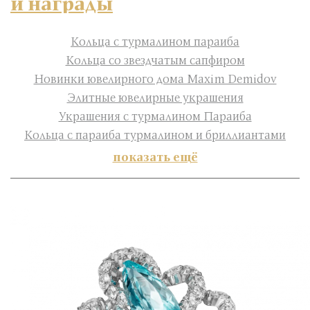
и награды
Кольца с турмалином параиба
Кольца со звездчатым сапфиром
Новинки ювелирного дома Maxim Demidov
Элитные ювелирные украшения
Украшения с турмалином Параиба
Кольца с параиба турмалином и бриллиантами
показать ещё