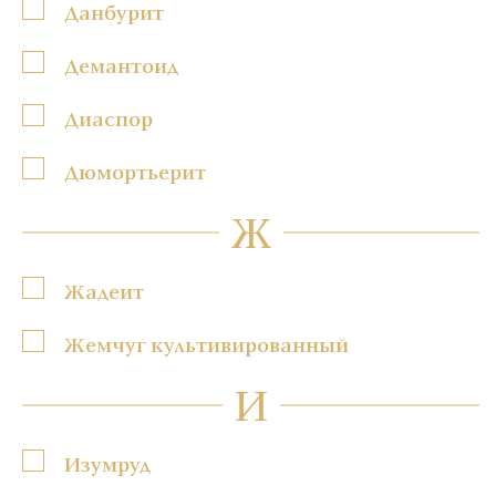
Данбурит
Демантоид
Диаспор
Дюмортьерит
Ж
Жадеит
Жемчуг культивированный
И
Изумруд