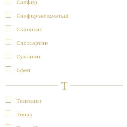
Сапфир
Сапфир звездчатый
Скаполит
Спессартин
Султанит
Сфен
Т
Танзанит
Топаз