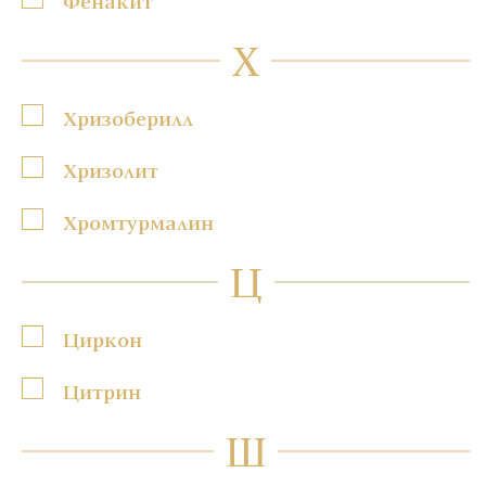
Фенакит
Х
Хризоберилл
Хризолит
Хромтурмалин
Ц
Циркон
Цитрин
Ш