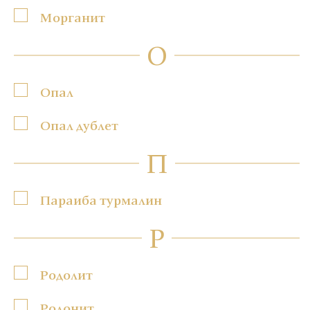
Морганит
О
Опал
Опал дублет
П
Параиба турмалин
Р
Родолит
Родонит