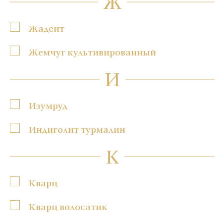
Ж
Жадеит
Жемчуг культивированный
И
Изумруд
Индиголит турмалин
К
Кварц
Кварц волосатик