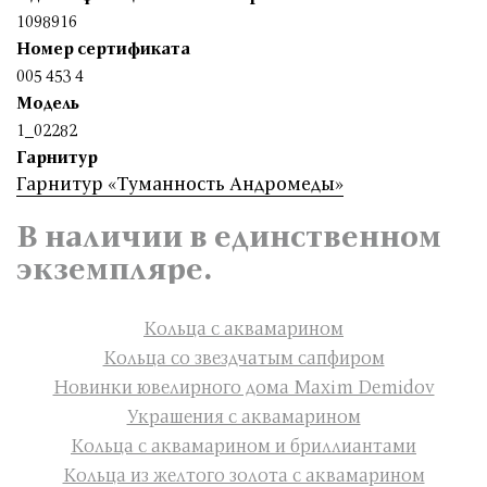
1098916
Номер сертификата
005 453 4
Модель
1_02282
Гарнитур
Гарнитур «Туманность Андромеды»
В наличии в единственном
экземпляре.
Кольца с аквамарином
Кольца со звездчатым сапфиром
Новинки ювелирного дома Maxim Demidov
Украшения с аквамарином
Кольца с аквамарином и бриллиантами
Кольца из желтого золота с аквамарином