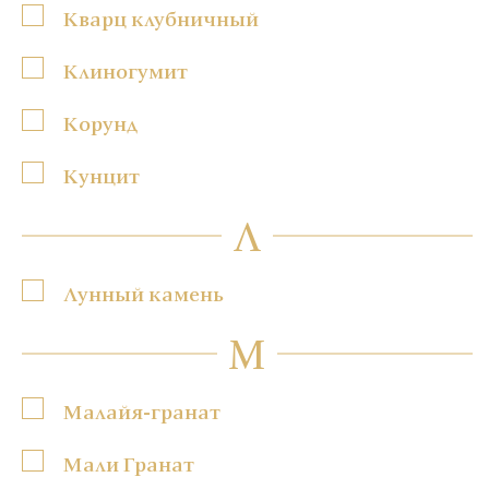
Кварц клубничный
Клиногумит
Корунд
Кунцит
Л
Лунный камень
М
Малайя-гранат
Мали Гранат