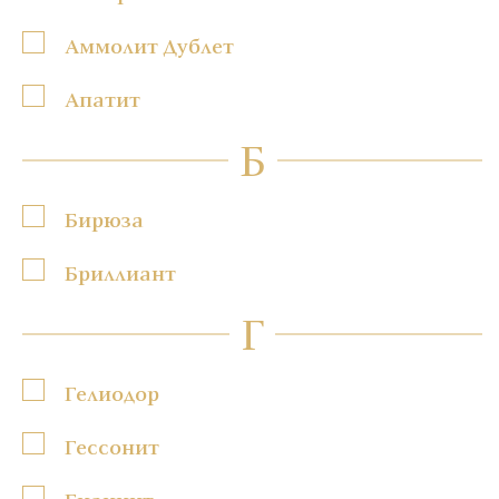
Аммолит Дублет
Апатит
Б
Бирюза
Бриллиант
Г
Гелиодор
Гессонит