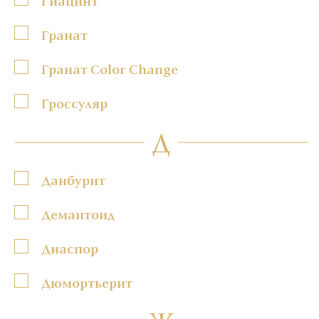
Гиацинт
Гранат
Гранат Color Change
Гроссуляр
Д
Данбурит
Демантоид
Диаспор
Дюмортьерит