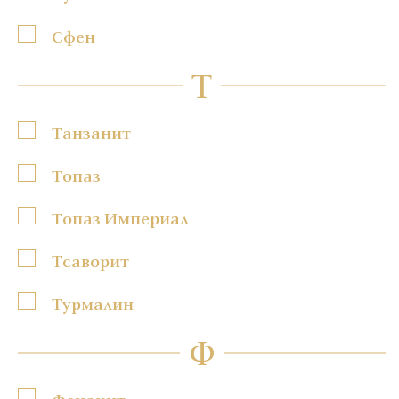
Сфен
Т
Танзанит
Топаз
Топаз Империал
Тсаворит
Турмалин
Ф