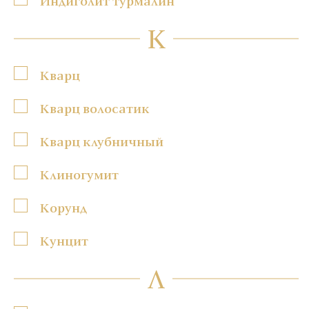
Индиголит турмалин
К
Кварц
Кварц волосатик
Кварц клубничный
Клиногумит
Корунд
Кунцит
Л