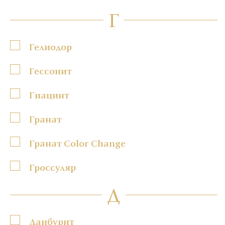
Г
Гелиодор
Гессонит
Гиацинт
Гранат
Гранат Color Change
Гроссуляр
Д
Данбурит