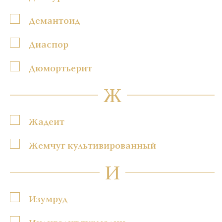
Демантоид
Диаспор
Дюмортьерит
Ж
Жадеит
Жемчуг культивированный
И
Изумруд