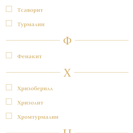
Тсаворит
Турмалин
Ф
Фенакит
Х
Хризоберилл
Хризолит
Хромтурмалин
Ц