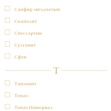
Сапфир звездчатый
Скаполит
Спессартин
Султанит
Сфен
Т
Танзанит
Топаз
Топаз Империал