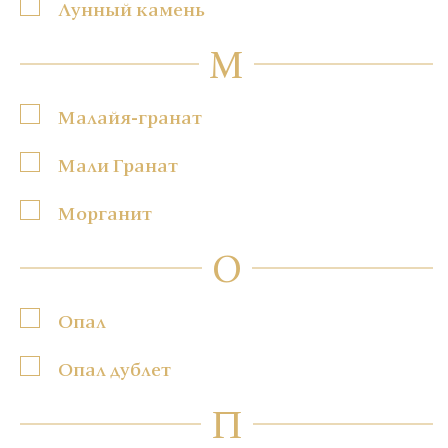
Лунный камень
М
Малайя-гранат
Мали Гранат
Морганит
О
Опал
Опал дублет
П