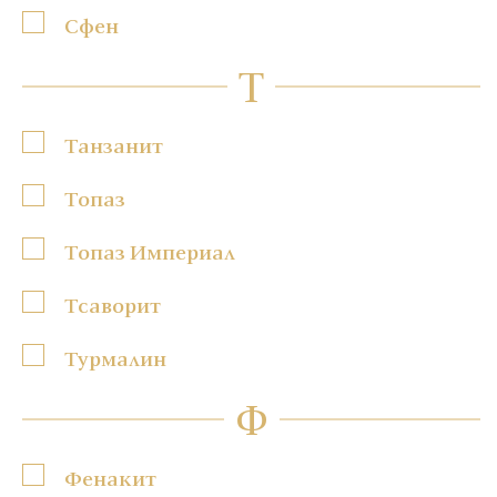
Сфен
Т
Танзанит
Топаз
Топаз Империал
Тсаворит
Турмалин
Ф
Фенакит