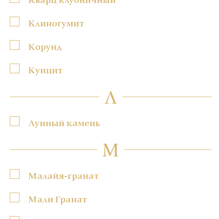
Клиногумит
Корунд
Кунцит
Л
Лунный камень
М
Малайя-гранат
Мали Гранат