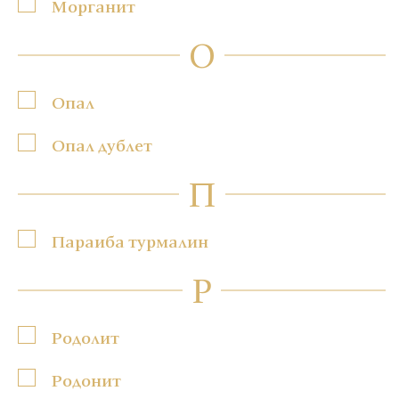
Морганит
О
Опал
Опал дублет
П
Параиба турмалин
Р
Родолит
Родонит