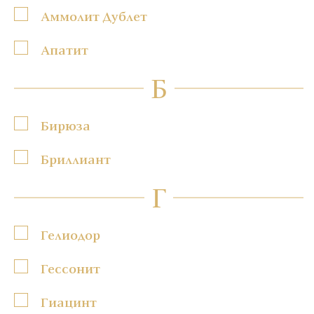
Аммолит Дублет
Апатит
Б
Бирюза
Бриллиант
Г
Гелиодор
Гессонит
Гиацинт