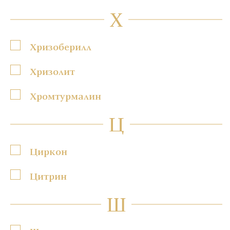
Х
Хризоберилл
Хризолит
Хромтурмалин
Ц
Циркон
Цитрин
Ш