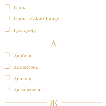
Гранат
Гранат Color Change
Гроссуляр
Д
Данбурит
Демантоид
Диаспор
Дюмортьерит
Ж