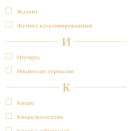
Жадеит
Жемчуг культивированный
И
Изумруд
Индиголит турмалин
К
Кварц
Кварц волосатик
Кварц клубничный