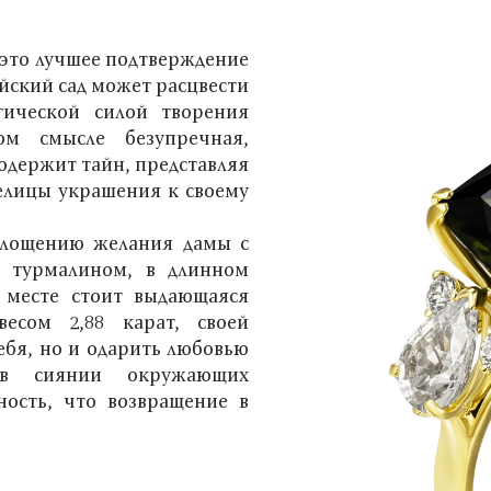
 это лучшее подтверждение
айский сад может расцвести
гической силой творения
ом смысле безупречная,
содержит тайн, представляя
делицы украшения к своему
.
оплощению желания дамы с
м турмалином, в длинном
 месте стоит выдающаяся
весом 2,88 карат, своей
ебя, но и одарить любовью
я в сиянии окружающих
ность, что возвращение в