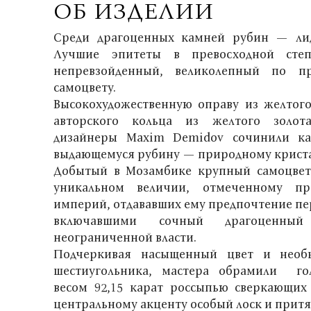
ОБ ИЗДЕЛИИ
Среди драгоценных камней рубин — лид
Лучшие эпитеты в превосходной сте
непревзойденный, великолепный по п
самоцвету.
Высокохудожественную оправу из желтого
авторского кольца из желтого золот
дизайнеры Maxim Demidov сочинили ка
выдающемуся рубину — природному криста
Добытый в Мозамбике крупный самоцвет 
уникальном величии, отмеченному пр
империй, отдававших ему предпочтение пе
включавшими сочный драгоценны
неограниченной власти.
Подчеркивая насыщенный цвет и необ
шестиугольника, мастера обрамили го
весом 92,15 карат россыпью сверкающих
центральному акценту особый лоск и притя