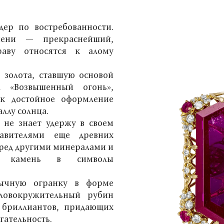
ер по востребованности.
пени — прекраснейший,
раву относятся к алому
 золота, ставшую основой
а «Возвышенный огонь»,
к достойное оформление
ллу солнца.
не знает удержу в своем
авителями еще древних
ред другими минералами и
й камень в символы
ычную огранку в форме
ловокружительный рубин
 бриллиантов, придающих
гательность.