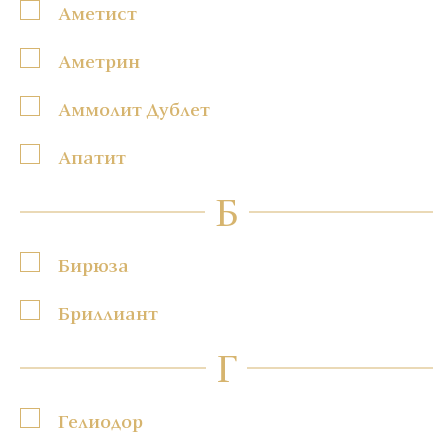
Аметист
Аметрин
Аммолит Дублет
Апатит
Б
Бирюза
Бриллиант
Г
Гелиодор