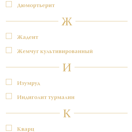
Дюмортьерит
Ж
Жадеит
Жемчуг культивированный
И
Изумруд
Индиголит турмалин
К
Кварц