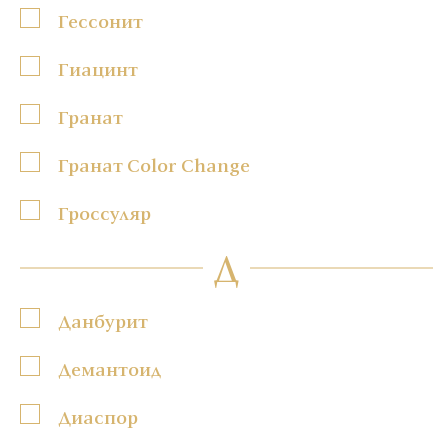
Гессонит
Гиацинт
Гранат
Гранат Color Change
Гроссуляр
Д
Данбурит
Демантоид
Диаспор