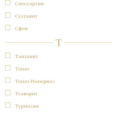
Спессартин
Султанит
Сфен
Т
Танзанит
Топаз
Топаз Империал
Тсаворит
Турмалин