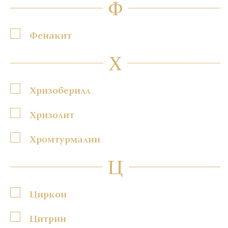
Ф
Фенакит
Х
Хризоберилл
Хризолит
Хромтурмалин
Ц
Циркон
Цитрин