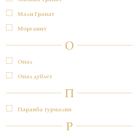
Мали Гранат
Морганит
О
Опал
Опал дублет
П
Параиба турмалин
Р