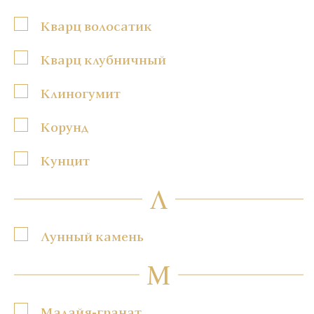
Кварц волосатик
Кварц клубничный
Клиногумит
Корунд
Кунцит
Л
Лунный камень
М
Малайя-гранат