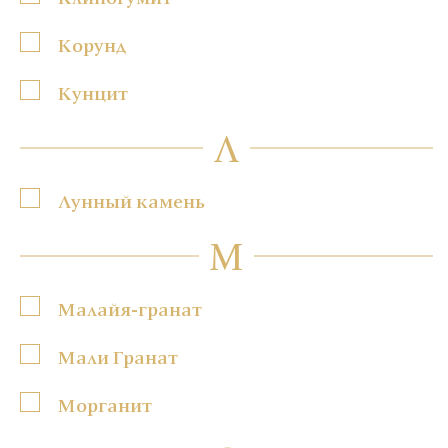
Корунд
Кунцит
Л
Лунный камень
М
Малайя-гранат
Мали Гранат
Морганит