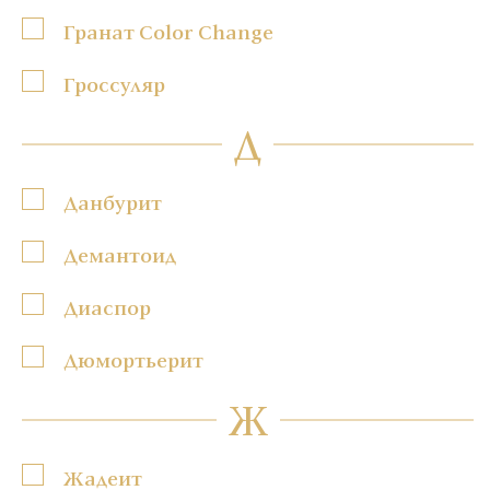
Гранат Color Change
Гроссуляр
Д
Данбурит
Демантоид
Диаспор
Дюмортьерит
Ж
Жадеит