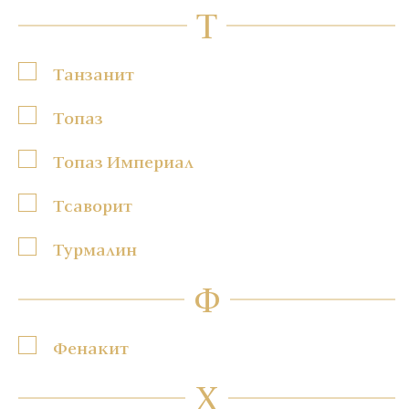
Т
Танзанит
Топаз
Топаз Империал
Тсаворит
Турмалин
Ф
Фенакит
Х