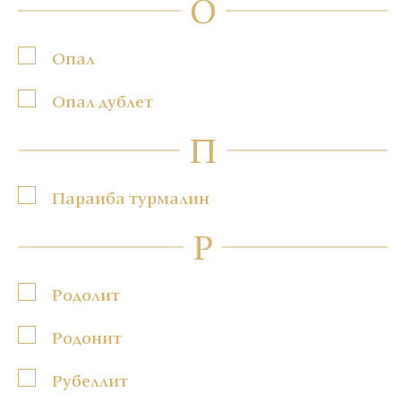
О
Опал
Опал дублет
П
Параиба турмалин
Р
Родолит
Родонит
Рубеллит