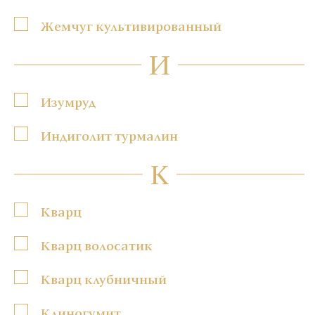
Жемчуг культивированный
И
Изумруд
Индиголит турмалин
К
Кварц
Кварц волосатик
Кварц клубничный
Клиногумит