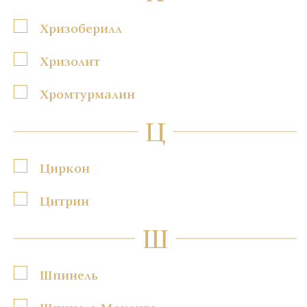
Хризоберилл
Хризолит
Хромтурмалин
Ц
Циркон
Цитрин
Ш
Шпинель