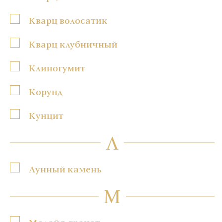
Кварц волосатик
Кварц клубничный
Клиногумит
Корунд
Кунцит
Л
Лунный камень
М