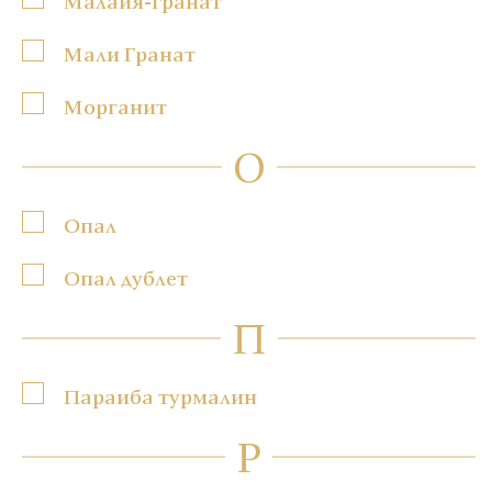
Малайя-гранат
Мали Гранат
Морганит
О
Опал
Опал дублет
П
Параиба турмалин
Р