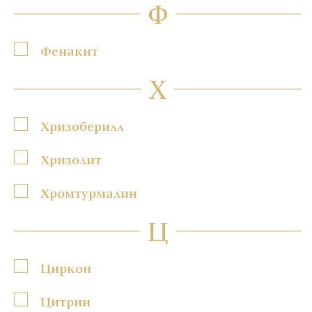
Ф
Фенакит
Х
Хризоберилл
Хризолит
Хромтурмалин
Ц
Циркон
Цитрин