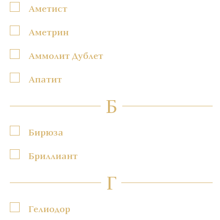
Аметист
Аметрин
Аммолит Дублет
Апатит
Б
Бирюза
Бриллиант
Г
Гелиодор