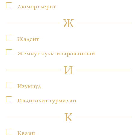
Дюмортьерит
Ж
Жадеит
Жемчуг культивированный
И
Изумруд
Индиголит турмалин
К
Кварц