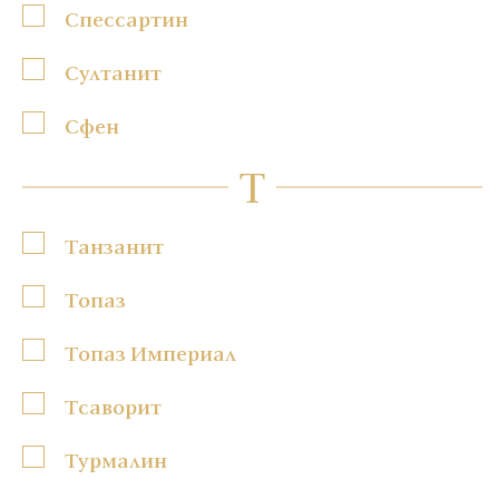
Спессартин
Султанит
Сфен
Т
Танзанит
Топаз
Топаз Империал
Тсаворит
Турмалин