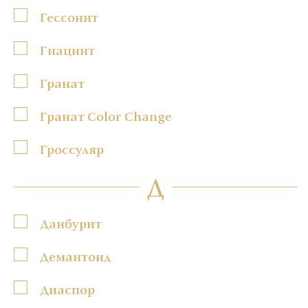
Гессонит
Гиацинт
Гранат
Гранат Color Change
Гроссуляр
Д
Данбурит
Демантоид
Диаспор