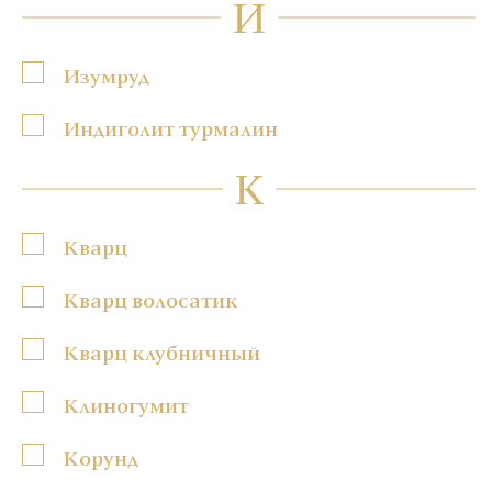
И
Изумруд
Индиголит турмалин
К
Кварц
Кварц волосатик
Кварц клубничный
Клиногумит
Корунд