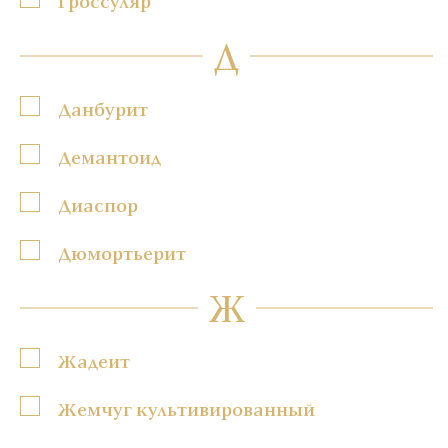
Гроссуляр
Д
Данбурит
Демантоид
Диаспор
Дюмортьерит
Ж
Жадеит
Жемчуг культивированный