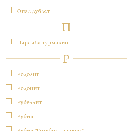
Опал дублет
П
Параиба турмалин
Р
Родолит
Родонит
Рубеллит
Рубин
Рубин "Голубиная кровь"