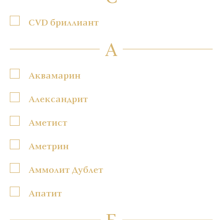
CVD бриллиант
А
Аквамарин
Александрит
Аметист
Аметрин
Аммолит Дублет
Апатит
Б