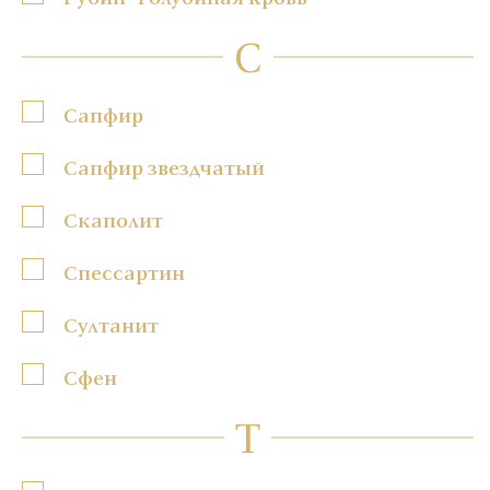
С
Сапфир
Сапфир звездчатый
Скаполит
Спессартин
Султанит
Сфен
Т