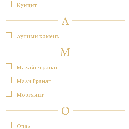
Кунцит
Л
Лунный камень
М
Малайя-гранат
Мали Гранат
Морганит
О
Опал