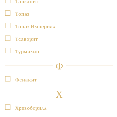
Танзанит
Топаз
Топаз Империал
Тсаворит
Турмалин
Ф
Фенакит
Х
Хризоберилл